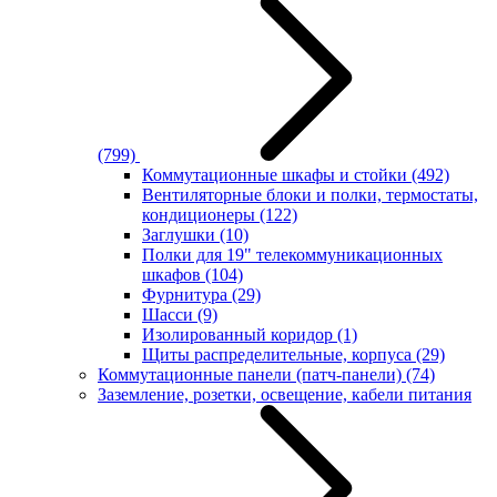
(799)
Коммутационные шкафы и стойки
(492)
Вентиляторные блоки и полки, термостаты,
кондиционеры
(122)
Заглушки
(10)
Полки для 19" телекоммуникационных
шкафов
(104)
Фурнитура
(29)
Шасси
(9)
Изолированный коридор
(1)
Щиты распределительные, корпуса
(29)
Коммутационные панели (патч-панели)
(74)
Заземление, розетки, освещение, кабели питания