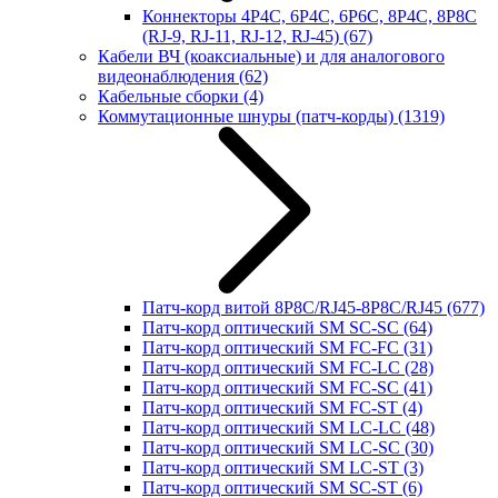
Коннекторы 4P4C, 6P4C, 6P6C, 8P4C, 8P8C
(RJ-9, RJ-11, RJ-12, RJ-45)
(67)
Кабели ВЧ (коаксиальные) и для аналогового
видеонаблюдения
(62)
Кабельные сборки
(4)
Коммутационные шнуры (патч-корды)
(1319)
Патч-корд витой 8P8C/RJ45-8P8C/RJ45
(677)
Патч-корд оптический SM SC-SC
(64)
Патч-корд оптический SM FC-FC
(31)
Патч-корд оптический SM FC-LC
(28)
Патч-корд оптический SM FC-SC
(41)
Патч-корд оптический SM FC-ST
(4)
Патч-корд оптический SM LC-LC
(48)
Патч-корд оптический SM LC-SC
(30)
Патч-корд оптический SM LC-ST
(3)
Патч-корд оптический SM SC-ST
(6)