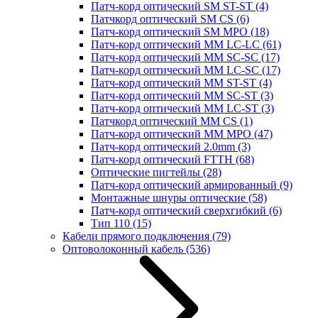
Патч-корд оптический SM ST-ST
(4)
Патчкорд оптический SM CS
(6)
Патч-корд оптический SM MPO
(18)
Патч-корд оптический MM LC-LC
(61)
Патч-корд оптический MM SC-SC
(17)
Патч-корд оптический MM LC-SC
(17)
Патч-корд оптический MM ST-ST
(4)
Патч-корд оптический MM SC-ST
(3)
Патч-корд оптический MM LC-ST
(3)
Патчкорд оптический MM CS
(1)
Патч-корд оптический MM MPO
(47)
Патч-корд оптический 2.0mm
(3)
Патч-корд оптический FTTH
(68)
Оптические пигтейлы
(28)
Патч-корд оптический армированный
(9)
Монтажные шнуры оптические
(58)
Патч-корд оптический сверхгибкий
(6)
Тип 110
(15)
Кабели прямого подключения
(79)
Оптоволоконный кабель
(536)