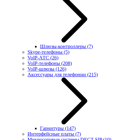
Шлюзы-контроллеры
(7)
Skype-телефоны
(5)
VoIP-АТС
(26)
VoIP-телефоны
(208)
VoIP-шлюзы
(126)
Аксессуары для телефонии
(215)
Гарнитуры
(147)
Интерфейсные платы
(7)
Микросотовые системы DECT SIP
(10)