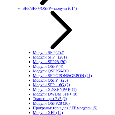
SFP/SFP+/QSFP+ модули
(614)
Модули SFP
(252)
Модули SFP+
(201)
Модули SFP28
(30)
Модули OSFP
(4)
Модули QSFP56-DD
Модули SFP GPON&GEPON
(21)
Модули QSFP+
(25)
Модули SFP+16G
(2)
Модули X2/XENPAK
(1)
Модули DWDM SFP+
(9)
Трансиверы 2x5
(2)
Модули QSFP28
(36)
Программаторы для SFP модулей
(5)
Модули XFP
(12)