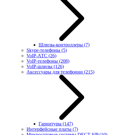
Шлюзы-контроллеры
(7)
Skype-телефоны
(5)
VoIP-АТС
(26)
VoIP-телефоны
(208)
VoIP-шлюзы
(126)
Аксессуары для телефонии
(215)
Гарнитуры
(147)
Интерфейсные платы
(7)
Микросотовые системы DECT SIP
(10)