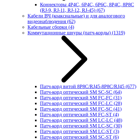
Коннекторы 4P4C, 6P4C, 6P6C, 8P4C, 8P8C
(RJ-9, RJ-11, RJ-12, RJ-45)
(67)
Кабели ВЧ (коаксиальные) и для аналогового
видеонаблюдения
(62)
Кабельные сборки
(4)
Коммутационные шнуры (патч-корды)
(1319)
Патч-корд витой 8P8C/RJ45-8P8C/RJ45
(677)
Патч-корд оптический SM SC-SC
(64)
Патч-корд оптический SM FC-FC
(31)
Патч-корд оптический SM FC-LC
(28)
Патч-корд оптический SM FC-SC
(41)
Патч-корд оптический SM FC-ST
(4)
Патч-корд оптический SM LC-LC
(48)
Патч-корд оптический SM LC-SC
(30)
Патч-корд оптический SM LC-ST
(3)
Патч-корд оптический SM SC-ST
(6)