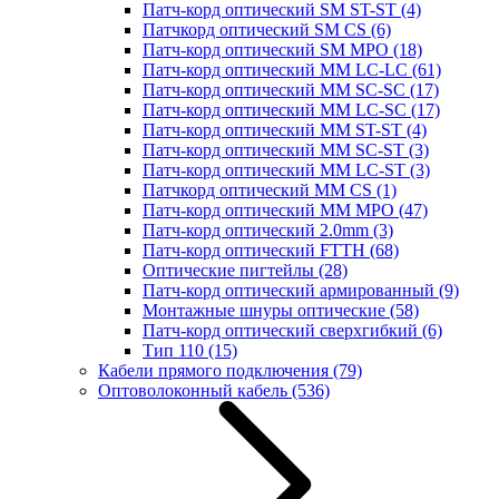
Патч-корд оптический SM ST-ST
(4)
Патчкорд оптический SM CS
(6)
Патч-корд оптический SM MPO
(18)
Патч-корд оптический MM LC-LC
(61)
Патч-корд оптический MM SC-SC
(17)
Патч-корд оптический MM LC-SC
(17)
Патч-корд оптический MM ST-ST
(4)
Патч-корд оптический MM SC-ST
(3)
Патч-корд оптический MM LC-ST
(3)
Патчкорд оптический MM CS
(1)
Патч-корд оптический MM MPO
(47)
Патч-корд оптический 2.0mm
(3)
Патч-корд оптический FTTH
(68)
Оптические пигтейлы
(28)
Патч-корд оптический армированный
(9)
Монтажные шнуры оптические
(58)
Патч-корд оптический сверхгибкий
(6)
Тип 110
(15)
Кабели прямого подключения
(79)
Оптоволоконный кабель
(536)