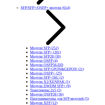
SFP/SFP+/QSFP+ модули
(614)
Модули SFP
(252)
Модули SFP+
(201)
Модули SFP28
(30)
Модули OSFP
(4)
Модули QSFP56-DD
Модули SFP GPON&GEPON
(21)
Модули QSFP+
(25)
Модули SFP+16G
(2)
Модули X2/XENPAK
(1)
Модули DWDM SFP+
(9)
Трансиверы 2x5
(2)
Модули QSFP28
(36)
Программаторы для SFP модулей
(5)
Модули XFP
(12)