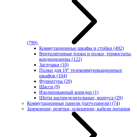
(799)
Коммутационные шкафы и стойки
(492)
Вентиляторные блоки и полки, термостаты,
кондиционеры
(122)
Заглушки
(10)
Полки для 19" телекоммуникационных
шкафов
(104)
Фурнитура
(29)
Шасси
(9)
Изолированный коридор
(1)
Щиты распределительные, корпуса
(29)
Коммутационные панели (патч-панели)
(74)
Заземление, розетки, освещение, кабели питания