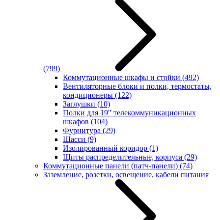
(799)
Коммутационные шкафы и стойки
(492)
Вентиляторные блоки и полки, термостаты,
кондиционеры
(122)
Заглушки
(10)
Полки для 19" телекоммуникационных
шкафов
(104)
Фурнитура
(29)
Шасси
(9)
Изолированный коридор
(1)
Щиты распределительные, корпуса
(29)
Коммутационные панели (патч-панели)
(74)
Заземление, розетки, освещение, кабели питания