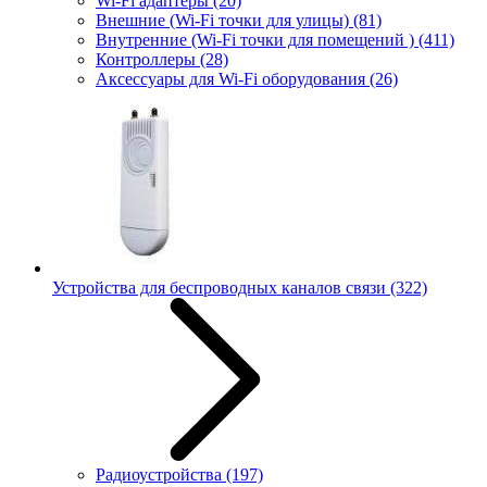
Wi-Fi адаптеры
(20)
Внешние (Wi-Fi точки для улицы)
(81)
Внутренние (Wi-Fi точки для помещений )
(411)
Контроллеры
(28)
Аксессуары для Wi-Fi оборудования
(26)
Устройства для беспроводных каналов связи
(322)
Радиоустройства
(197)