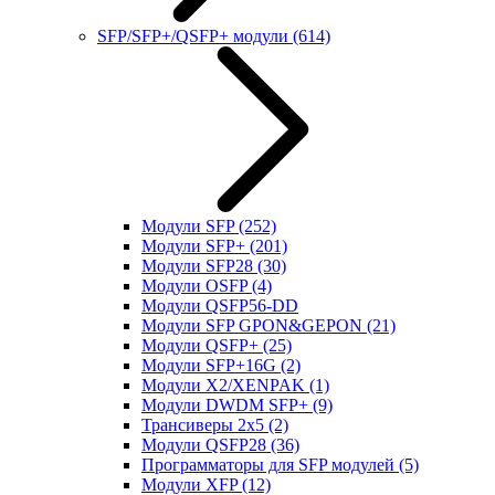
SFP/SFP+/QSFP+ модули
(614)
Модули SFP
(252)
Модули SFP+
(201)
Модули SFP28
(30)
Модули OSFP
(4)
Модули QSFP56-DD
Модули SFP GPON&GEPON
(21)
Модули QSFP+
(25)
Модули SFP+16G
(2)
Модули X2/XENPAK
(1)
Модули DWDM SFP+
(9)
Трансиверы 2x5
(2)
Модули QSFP28
(36)
Программаторы для SFP модулей
(5)
Модули XFP
(12)