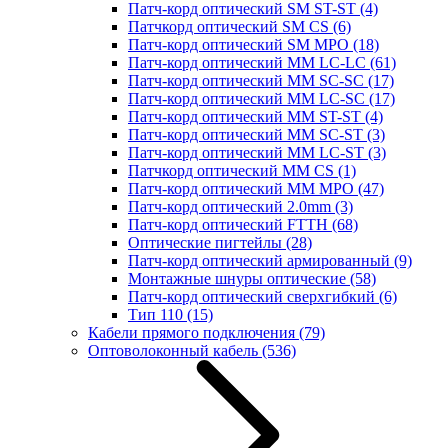
Патч-корд оптический SM ST-ST
(4)
Патчкорд оптический SM CS
(6)
Патч-корд оптический SM MPO
(18)
Патч-корд оптический MM LC-LC
(61)
Патч-корд оптический MM SC-SC
(17)
Патч-корд оптический MM LC-SC
(17)
Патч-корд оптический MM ST-ST
(4)
Патч-корд оптический MM SC-ST
(3)
Патч-корд оптический MM LC-ST
(3)
Патчкорд оптический MM CS
(1)
Патч-корд оптический MM MPO
(47)
Патч-корд оптический 2.0mm
(3)
Патч-корд оптический FTTH
(68)
Оптические пигтейлы
(28)
Патч-корд оптический армированный
(9)
Монтажные шнуры оптические
(58)
Патч-корд оптический сверхгибкий
(6)
Тип 110
(15)
Кабели прямого подключения
(79)
Оптоволоконный кабель
(536)