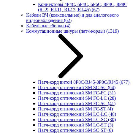
Коннекторы 4P4C, 6P4C, 6P6C, 8P4C, 8P8C
(RJ-9, RJ-11, RJ-12, RJ-45)
(67)
Кабели ВЧ (коаксиальные) и для аналогового
видеонаблюдения
(62)
Кабельные сборки
(4)
Коммутационные шнуры (патч-корды)
(1319)
Патч-корд витой 8P8C/RJ45-8P8C/RJ45
(677)
Патч-корд оптический SM SC-SC
(64)
Патч-корд оптический SM FC-FC
(31)
Патч-корд оптический SM FC-LC
(28)
Патч-корд оптический SM FC-SC
(41)
Патч-корд оптический SM FC-ST
(4)
Патч-корд оптический SM LC-LC
(48)
Патч-корд оптический SM LC-SC
(30)
Патч-корд оптический SM LC-ST
(3)
Патч-корд оптический SM SC-ST
(6)