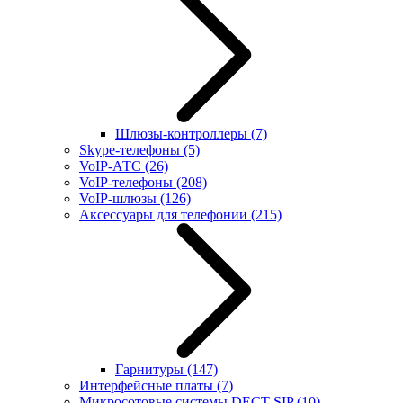
Шлюзы-контроллеры
(7)
Skype-телефоны
(5)
VoIP-АТС
(26)
VoIP-телефоны
(208)
VoIP-шлюзы
(126)
Аксессуары для телефонии
(215)
Гарнитуры
(147)
Интерфейсные платы
(7)
Микросотовые системы DECT SIP
(10)