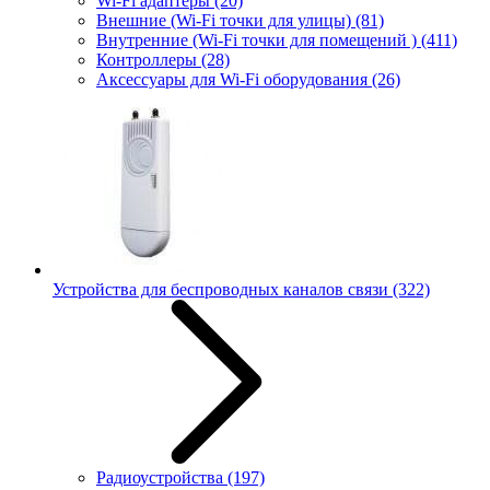
Wi-Fi адаптеры
(20)
Внешние (Wi-Fi точки для улицы)
(81)
Внутренние (Wi-Fi точки для помещений )
(411)
Контроллеры
(28)
Аксессуары для Wi-Fi оборудования
(26)
Устройства для беспроводных каналов связи
(322)
Радиоустройства
(197)