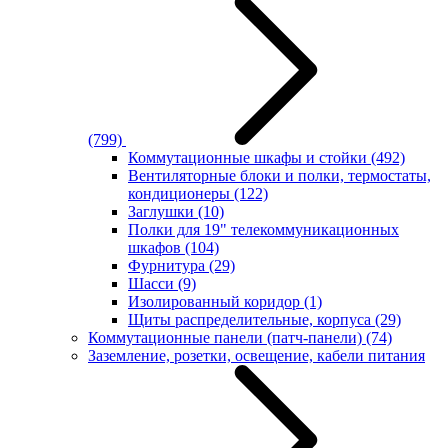
(799)
Коммутационные шкафы и стойки
(492)
Вентиляторные блоки и полки, термостаты,
кондиционеры
(122)
Заглушки
(10)
Полки для 19" телекоммуникационных
шкафов
(104)
Фурнитура
(29)
Шасси
(9)
Изолированный коридор
(1)
Щиты распределительные, корпуса
(29)
Коммутационные панели (патч-панели)
(74)
Заземление, розетки, освещение, кабели питания