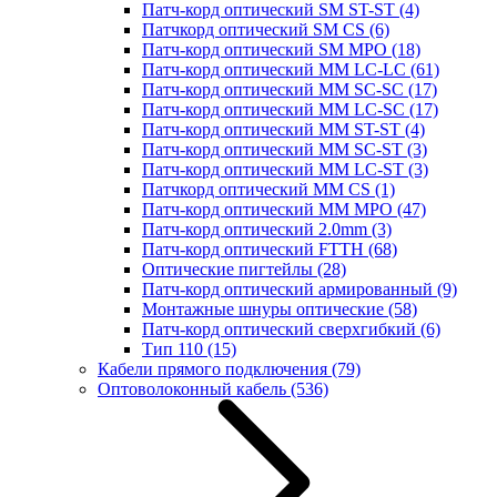
Патч-корд оптический SM ST-ST
(4)
Патчкорд оптический SM CS
(6)
Патч-корд оптический SM MPO
(18)
Патч-корд оптический MM LC-LC
(61)
Патч-корд оптический MM SC-SC
(17)
Патч-корд оптический MM LC-SC
(17)
Патч-корд оптический MM ST-ST
(4)
Патч-корд оптический MM SC-ST
(3)
Патч-корд оптический MM LC-ST
(3)
Патчкорд оптический MM CS
(1)
Патч-корд оптический MM MPO
(47)
Патч-корд оптический 2.0mm
(3)
Патч-корд оптический FTTH
(68)
Оптические пигтейлы
(28)
Патч-корд оптический армированный
(9)
Монтажные шнуры оптические
(58)
Патч-корд оптический сверхгибкий
(6)
Тип 110
(15)
Кабели прямого подключения
(79)
Оптоволоконный кабель
(536)