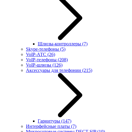
Шлюзы-контроллеры
(7)
Skype-телефоны
(5)
VoIP-АТС
(26)
VoIP-телефоны
(208)
VoIP-шлюзы
(126)
Аксессуары для телефонии
(215)
Гарнитуры
(147)
Интерфейсные платы
(7)
Микросотовые системы DECT SIP
(10)