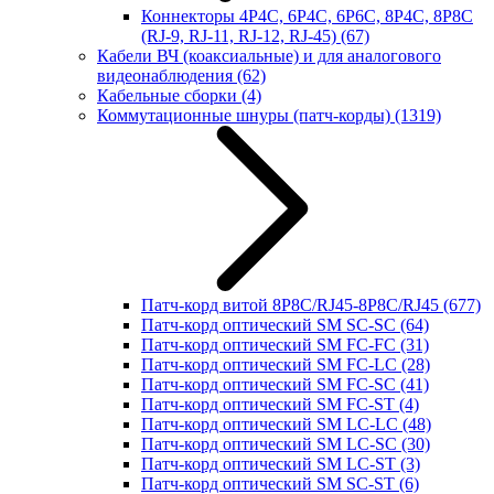
Коннекторы 4P4C, 6P4C, 6P6C, 8P4C, 8P8C
(RJ-9, RJ-11, RJ-12, RJ-45)
(67)
Кабели ВЧ (коаксиальные) и для аналогового
видеонаблюдения
(62)
Кабельные сборки
(4)
Коммутационные шнуры (патч-корды)
(1319)
Патч-корд витой 8P8C/RJ45-8P8C/RJ45
(677)
Патч-корд оптический SM SC-SC
(64)
Патч-корд оптический SM FC-FC
(31)
Патч-корд оптический SM FC-LC
(28)
Патч-корд оптический SM FC-SC
(41)
Патч-корд оптический SM FC-ST
(4)
Патч-корд оптический SM LC-LC
(48)
Патч-корд оптический SM LC-SC
(30)
Патч-корд оптический SM LC-ST
(3)
Патч-корд оптический SM SC-ST
(6)