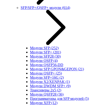
SFP/SFP+/QSFP+ модули
(614)
Модули SFP
(252)
Модули SFP+
(201)
Модули SFP28
(30)
Модули OSFP
(4)
Модули QSFP56-DD
Модули SFP GPON&GEPON
(21)
Модули QSFP+
(25)
Модули SFP+16G
(2)
Модули X2/XENPAK
(1)
Модули DWDM SFP+
(9)
Трансиверы 2x5
(2)
Модули QSFP28
(36)
Программаторы для SFP модулей
(5)
Модули XFP
(12)