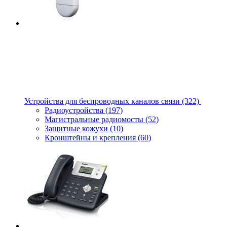
Устройства для беспроводных каналов связи
(322)
Радиоустройства
(197)
Магистральные радиомосты
(52)
Защитные кожухи
(10)
Кронштейны и крепления
(60)