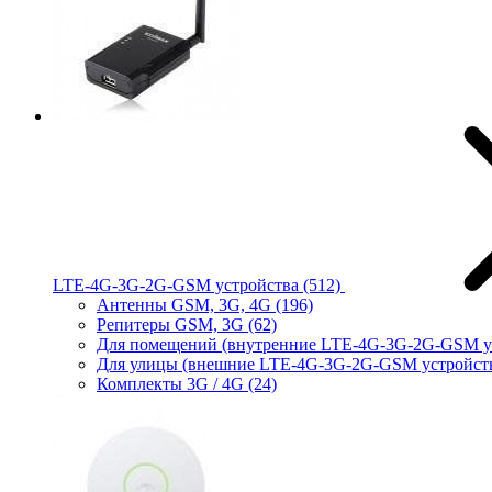
LTE-4G-3G-2G-GSM устройства
(512)
Антенны GSM, 3G, 4G
(196)
Репитеры GSM, 3G
(62)
Для помещений (внутренние LTE-4G-3G-2G-GSM у
Для улицы (внешние LTE-4G-3G-2G-GSM устройст
Комплекты 3G / 4G
(24)