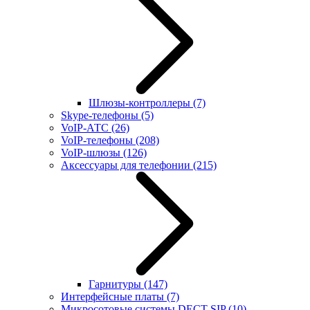
Шлюзы-контроллеры
(7)
Skype-телефоны
(5)
VoIP-АТС
(26)
VoIP-телефоны
(208)
VoIP-шлюзы
(126)
Аксессуары для телефонии
(215)
Гарнитуры
(147)
Интерфейсные платы
(7)
Микросотовые системы DECT SIP
(10)