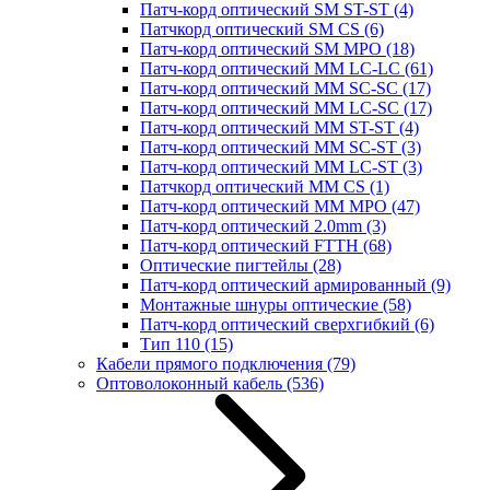
Патч-корд оптический SM ST-ST
(4)
Патчкорд оптический SM CS
(6)
Патч-корд оптический SM MPO
(18)
Патч-корд оптический MM LC-LC
(61)
Патч-корд оптический MM SC-SC
(17)
Патч-корд оптический MM LC-SC
(17)
Патч-корд оптический MM ST-ST
(4)
Патч-корд оптический MM SC-ST
(3)
Патч-корд оптический MM LC-ST
(3)
Патчкорд оптический MM CS
(1)
Патч-корд оптический MM MPO
(47)
Патч-корд оптический 2.0mm
(3)
Патч-корд оптический FTTH
(68)
Оптические пигтейлы
(28)
Патч-корд оптический армированный
(9)
Монтажные шнуры оптические
(58)
Патч-корд оптический сверхгибкий
(6)
Тип 110
(15)
Кабели прямого подключения
(79)
Оптоволоконный кабель
(536)