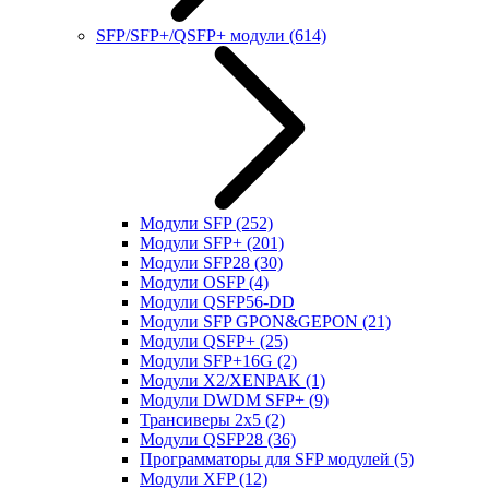
SFP/SFP+/QSFP+ модули
(614)
Модули SFP
(252)
Модули SFP+
(201)
Модули SFP28
(30)
Модули OSFP
(4)
Модули QSFP56-DD
Модули SFP GPON&GEPON
(21)
Модули QSFP+
(25)
Модули SFP+16G
(2)
Модули X2/XENPAK
(1)
Модули DWDM SFP+
(9)
Трансиверы 2x5
(2)
Модули QSFP28
(36)
Программаторы для SFP модулей
(5)
Модули XFP
(12)