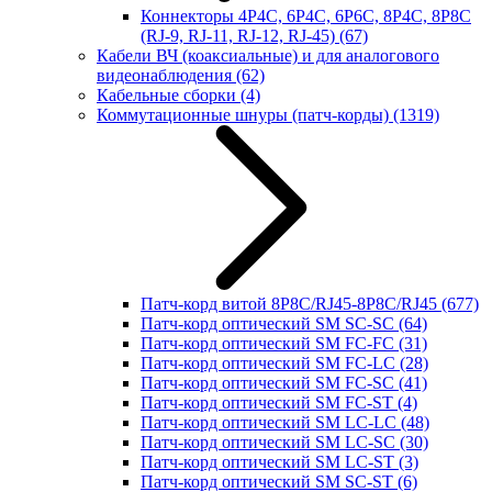
Коннекторы 4P4C, 6P4C, 6P6C, 8P4C, 8P8C
(RJ-9, RJ-11, RJ-12, RJ-45)
(67)
Кабели ВЧ (коаксиальные) и для аналогового
видеонаблюдения
(62)
Кабельные сборки
(4)
Коммутационные шнуры (патч-корды)
(1319)
Патч-корд витой 8P8C/RJ45-8P8C/RJ45
(677)
Патч-корд оптический SM SC-SC
(64)
Патч-корд оптический SM FC-FC
(31)
Патч-корд оптический SM FC-LC
(28)
Патч-корд оптический SM FC-SC
(41)
Патч-корд оптический SM FC-ST
(4)
Патч-корд оптический SM LC-LC
(48)
Патч-корд оптический SM LC-SC
(30)
Патч-корд оптический SM LC-ST
(3)
Патч-корд оптический SM SC-ST
(6)