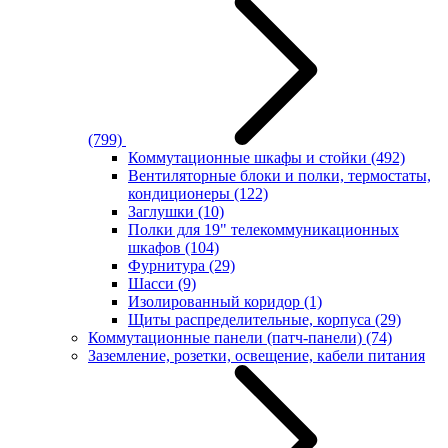
(799)
Коммутационные шкафы и стойки
(492)
Вентиляторные блоки и полки, термостаты,
кондиционеры
(122)
Заглушки
(10)
Полки для 19" телекоммуникационных
шкафов
(104)
Фурнитура
(29)
Шасси
(9)
Изолированный коридор
(1)
Щиты распределительные, корпуса
(29)
Коммутационные панели (патч-панели)
(74)
Заземление, розетки, освещение, кабели питания