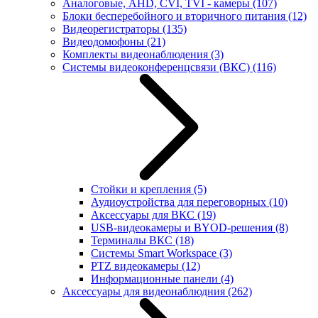
Аналоговые, AHD, CVI, TVI - камеры
(107)
Блоки бесперебойного и вторичного питания
(12)
Видеорегистраторы
(135)
Видеодомофоны
(21)
Комплекты видеонаблюдения
(3)
Системы видеоконференцсвязи (ВКС)
(116)
Стойки и крепления
(5)
Аудиоустройства для переговорных
(10)
Аксессуары для ВКС
(19)
USB-видеокамеры и BYOD-решения
(8)
Терминалы ВКС
(18)
Системы Smart Workspace
(3)
PTZ видеокамеры
(12)
Информационные панели
(4)
Аксессуары для видеонаблюдния
(262)