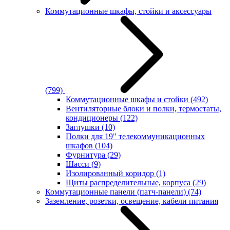
Коммутационные шкафы, стойки и аксессуары
(799)
Коммутационные шкафы и стойки
(492)
Вентиляторные блоки и полки, термостаты,
кондиционеры
(122)
Заглушки
(10)
Полки для 19" телекоммуникационных
шкафов
(104)
Фурнитура
(29)
Шасси
(9)
Изолированный коридор
(1)
Щиты распределительные, корпуса
(29)
Коммутационные панели (патч-панели)
(74)
Заземление, розетки, освещение, кабели питания