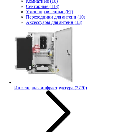
Комнатные
(10)
Секторные
(118)
Узконаправленные
(67)
Переходники для антенн
(10)
Аксессуары для антенн
(13)
Инженерная инфраструктура
(2770)