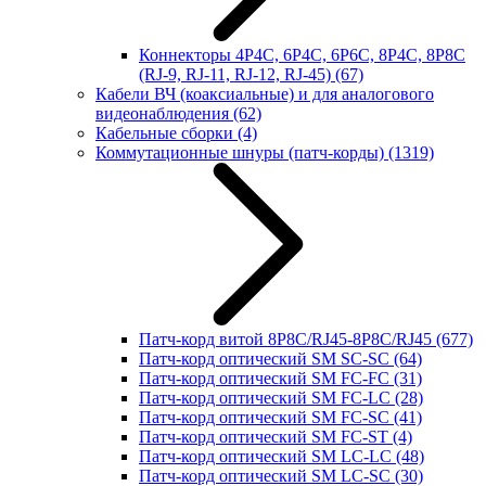
Коннекторы 4P4C, 6P4C, 6P6C, 8P4C, 8P8C
(RJ-9, RJ-11, RJ-12, RJ-45)
(67)
Кабели ВЧ (коаксиальные) и для аналогового
видеонаблюдения
(62)
Кабельные сборки
(4)
Коммутационные шнуры (патч-корды)
(1319)
Патч-корд витой 8P8C/RJ45-8P8C/RJ45
(677)
Патч-корд оптический SM SC-SC
(64)
Патч-корд оптический SM FC-FC
(31)
Патч-корд оптический SM FC-LC
(28)
Патч-корд оптический SM FC-SC
(41)
Патч-корд оптический SM FC-ST
(4)
Патч-корд оптический SM LC-LC
(48)
Патч-корд оптический SM LC-SC
(30)