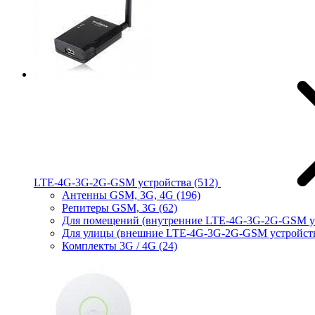
LTE-4G-3G-2G-GSM устройства
(512)
Антенны GSM, 3G, 4G
(196)
Репитеры GSM, 3G
(62)
Для помещений (внутренние LTE-4G-3G-2G-GSM у
Для улицы (внешние LTE-4G-3G-2G-GSM устройст
Комплекты 3G / 4G
(24)