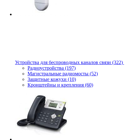
Устройства для беспроводных каналов связи
(322)
Радиоустройства
(197)
Магистральные радиомосты
(52)
Защитные кожухи
(10)
Кронштейны и крепления
(60)