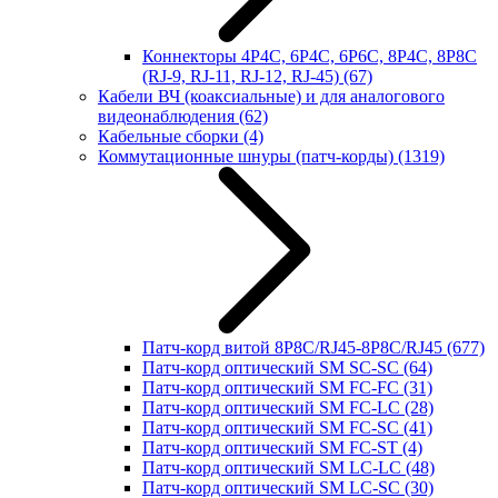
Коннекторы 4P4C, 6P4C, 6P6C, 8P4C, 8P8C
(RJ-9, RJ-11, RJ-12, RJ-45)
(67)
Кабели ВЧ (коаксиальные) и для аналогового
видеонаблюдения
(62)
Кабельные сборки
(4)
Коммутационные шнуры (патч-корды)
(1319)
Патч-корд витой 8P8C/RJ45-8P8C/RJ45
(677)
Патч-корд оптический SM SC-SC
(64)
Патч-корд оптический SM FC-FC
(31)
Патч-корд оптический SM FC-LC
(28)
Патч-корд оптический SM FC-SC
(41)
Патч-корд оптический SM FC-ST
(4)
Патч-корд оптический SM LC-LC
(48)
Патч-корд оптический SM LC-SC
(30)