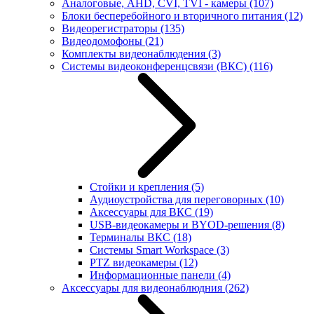
Аналоговые, AHD, CVI, TVI - камеры
(107)
Блоки бесперебойного и вторичного питания
(12)
Видеорегистраторы
(135)
Видеодомофоны
(21)
Комплекты видеонаблюдения
(3)
Системы видеоконференцсвязи (ВКС)
(116)
Стойки и крепления
(5)
Аудиоустройства для переговорных
(10)
Аксессуары для ВКС
(19)
USB-видеокамеры и BYOD-решения
(8)
Терминалы ВКС
(18)
Системы Smart Workspace
(3)
PTZ видеокамеры
(12)
Информационные панели
(4)
Аксессуары для видеонаблюдния
(262)