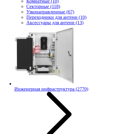
Комнатные
(10)
Секторные
(118)
Узконаправленные
(67)
Переходники для антенн
(10)
Аксессуары для антенн
(13)
Инженерная инфраструктура
(2770)