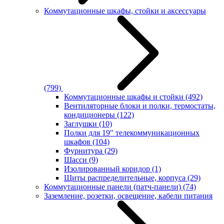
Коммутационные шкафы, стойки и аксессуары
(799)
Коммутационные шкафы и стойки
(492)
Вентиляторные блоки и полки, термостаты,
кондиционеры
(122)
Заглушки
(10)
Полки для 19" телекоммуникационных
шкафов
(104)
Фурнитура
(29)
Шасси
(9)
Изолированный коридор
(1)
Щиты распределительные, корпуса
(29)
Коммутационные панели (патч-панели)
(74)
Заземление, розетки, освещение, кабели питания