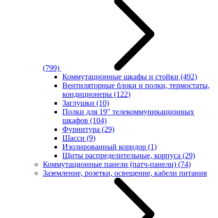
(799)
Коммутационные шкафы и стойки
(492)
Вентиляторные блоки и полки, термостаты,
кондиционеры
(122)
Заглушки
(10)
Полки для 19" телекоммуникационных
шкафов
(104)
Фурнитура
(29)
Шасси
(9)
Изолированный коридор
(1)
Щиты распределительные, корпуса
(29)
Коммутационные панели (патч-панели)
(74)
Заземление, розетки, освещение, кабели питания