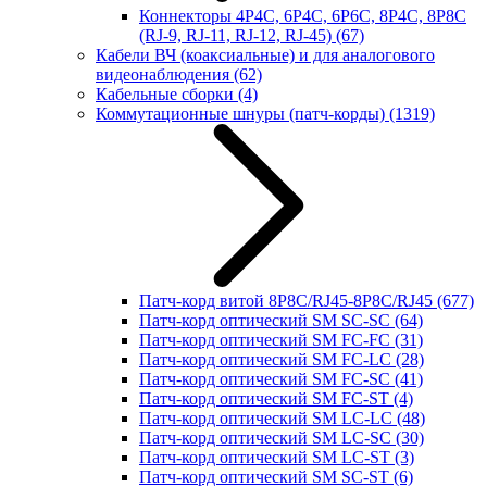
Коннекторы 4P4C, 6P4C, 6P6C, 8P4C, 8P8C
(RJ-9, RJ-11, RJ-12, RJ-45)
(67)
Кабели ВЧ (коаксиальные) и для аналогового
видеонаблюдения
(62)
Кабельные сборки
(4)
Коммутационные шнуры (патч-корды)
(1319)
Патч-корд витой 8P8C/RJ45-8P8C/RJ45
(677)
Патч-корд оптический SM SC-SC
(64)
Патч-корд оптический SM FC-FC
(31)
Патч-корд оптический SM FC-LC
(28)
Патч-корд оптический SM FC-SC
(41)
Патч-корд оптический SM FC-ST
(4)
Патч-корд оптический SM LC-LC
(48)
Патч-корд оптический SM LC-SC
(30)
Патч-корд оптический SM LC-ST
(3)
Патч-корд оптический SM SC-ST
(6)