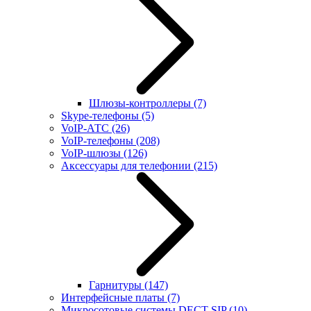
Шлюзы-контроллеры
(7)
Skype-телефоны
(5)
VoIP-АТС
(26)
VoIP-телефоны
(208)
VoIP-шлюзы
(126)
Аксессуары для телефонии
(215)
Гарнитуры
(147)
Интерфейсные платы
(7)
Микросотовые системы DECT SIP
(10)