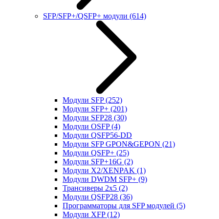
SFP/SFP+/QSFP+ модули
(614)
Модули SFP
(252)
Модули SFP+
(201)
Модули SFP28
(30)
Модули OSFP
(4)
Модули QSFP56-DD
Модули SFP GPON&GEPON
(21)
Модули QSFP+
(25)
Модули SFP+16G
(2)
Модули X2/XENPAK
(1)
Модули DWDM SFP+
(9)
Трансиверы 2x5
(2)
Модули QSFP28
(36)
Программаторы для SFP модулей
(5)
Модули XFP
(12)