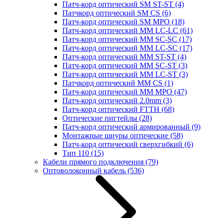
Патч-корд оптический SM ST-ST
(4)
Патчкорд оптический SM CS
(6)
Патч-корд оптический SM MPO
(18)
Патч-корд оптический MM LC-LC
(61)
Патч-корд оптический MM SC-SC
(17)
Патч-корд оптический MM LC-SC
(17)
Патч-корд оптический MM ST-ST
(4)
Патч-корд оптический MM SC-ST
(3)
Патч-корд оптический MM LC-ST
(3)
Патчкорд оптический MM CS
(1)
Патч-корд оптический MM MPO
(47)
Патч-корд оптический 2.0mm
(3)
Патч-корд оптический FTTH
(68)
Оптические пигтейлы
(28)
Патч-корд оптический армированный
(9)
Монтажные шнуры оптические
(58)
Патч-корд оптический сверхгибкий
(6)
Тип 110
(15)
Кабели прямого подключения
(79)
Оптоволоконный кабель
(536)