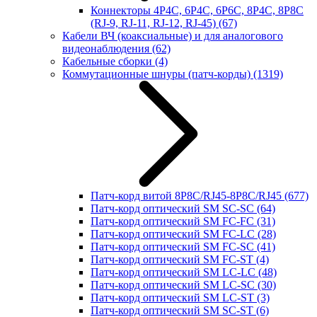
Коннекторы 4P4C, 6P4C, 6P6C, 8P4C, 8P8C
(RJ-9, RJ-11, RJ-12, RJ-45)
(67)
Кабели ВЧ (коаксиальные) и для аналогового
видеонаблюдения
(62)
Кабельные сборки
(4)
Коммутационные шнуры (патч-корды)
(1319)
Патч-корд витой 8P8C/RJ45-8P8C/RJ45
(677)
Патч-корд оптический SM SC-SC
(64)
Патч-корд оптический SM FC-FC
(31)
Патч-корд оптический SM FC-LC
(28)
Патч-корд оптический SM FC-SC
(41)
Патч-корд оптический SM FC-ST
(4)
Патч-корд оптический SM LC-LC
(48)
Патч-корд оптический SM LC-SC
(30)
Патч-корд оптический SM LC-ST
(3)
Патч-корд оптический SM SC-ST
(6)