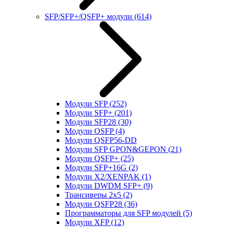
SFP/SFP+/QSFP+ модули
(614)
Модули SFP
(252)
Модули SFP+
(201)
Модули SFP28
(30)
Модули OSFP
(4)
Модули QSFP56-DD
Модули SFP GPON&GEPON
(21)
Модули QSFP+
(25)
Модули SFP+16G
(2)
Модули X2/XENPAK
(1)
Модули DWDM SFP+
(9)
Трансиверы 2x5
(2)
Модули QSFP28
(36)
Программаторы для SFP модулей
(5)
Модули XFP
(12)