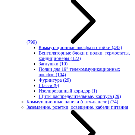
(799)
Коммутационные шкафы и стойки
(492)
Вентиляторные блоки и полки, термостаты,
кондиционеры
(122)
Заглушки
(10)
Полки для 19" телекоммуникационных
шкафов
(104)
Фурнитура
(29)
Шасси
(9)
Изолированный коридор
(1)
Щиты распределительные, корпуса
(29)
Коммутационные панели (патч-панели)
(74)
Заземление, розетки, освещение, кабели питания