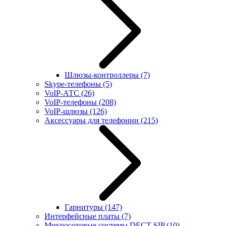
Шлюзы-контроллеры
(7)
Skype-телефоны
(5)
VoIP-АТС
(26)
VoIP-телефоны
(208)
VoIP-шлюзы
(126)
Аксессуары для телефонии
(215)
Гарнитуры
(147)
Интерфейсные платы
(7)
Микросотовые системы DECT SIP
(10)