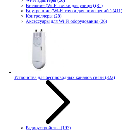
Wi-Fi адаптеры
(20)
Внешние (Wi-Fi точки для улицы)
(81)
Внутренние (Wi-Fi точки для помещений )
(411)
Контроллеры
(28)
Аксессуары для Wi-Fi оборудования
(26)
Устройства для беспроводных каналов связи
(322)
Радиоустройства
(197)