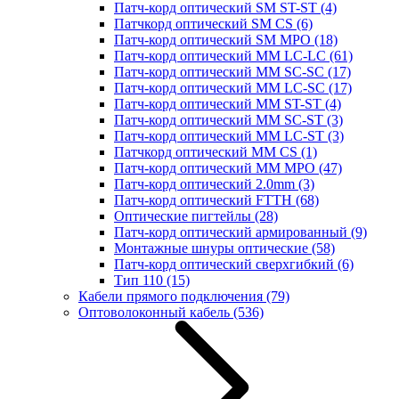
Патч-корд оптический SM ST-ST
(4)
Патчкорд оптический SM CS
(6)
Патч-корд оптический SM MPO
(18)
Патч-корд оптический MM LC-LC
(61)
Патч-корд оптический MM SC-SC
(17)
Патч-корд оптический MM LC-SC
(17)
Патч-корд оптический MM ST-ST
(4)
Патч-корд оптический MM SC-ST
(3)
Патч-корд оптический MM LC-ST
(3)
Патчкорд оптический MM CS
(1)
Патч-корд оптический MM MPO
(47)
Патч-корд оптический 2.0mm
(3)
Патч-корд оптический FTTH
(68)
Оптические пигтейлы
(28)
Патч-корд оптический армированный
(9)
Монтажные шнуры оптические
(58)
Патч-корд оптический сверхгибкий
(6)
Тип 110
(15)
Кабели прямого подключения
(79)
Оптоволоконный кабель
(536)