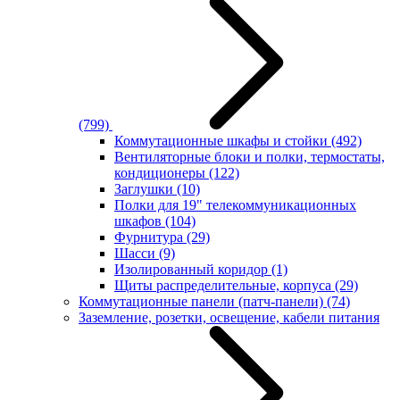
(799)
Коммутационные шкафы и стойки
(492)
Вентиляторные блоки и полки, термостаты,
кондиционеры
(122)
Заглушки
(10)
Полки для 19" телекоммуникационных
шкафов
(104)
Фурнитура
(29)
Шасси
(9)
Изолированный коридор
(1)
Щиты распределительные, корпуса
(29)
Коммутационные панели (патч-панели)
(74)
Заземление, розетки, освещение, кабели питания