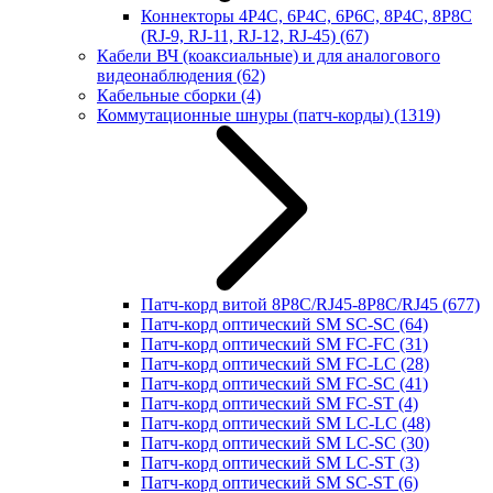
Коннекторы 4P4C, 6P4C, 6P6C, 8P4C, 8P8C
(RJ-9, RJ-11, RJ-12, RJ-45)
(67)
Кабели ВЧ (коаксиальные) и для аналогового
видеонаблюдения
(62)
Кабельные сборки
(4)
Коммутационные шнуры (патч-корды)
(1319)
Патч-корд витой 8P8C/RJ45-8P8C/RJ45
(677)
Патч-корд оптический SM SC-SC
(64)
Патч-корд оптический SM FC-FC
(31)
Патч-корд оптический SM FC-LC
(28)
Патч-корд оптический SM FC-SC
(41)
Патч-корд оптический SM FC-ST
(4)
Патч-корд оптический SM LC-LC
(48)
Патч-корд оптический SM LC-SC
(30)
Патч-корд оптический SM LC-ST
(3)
Патч-корд оптический SM SC-ST
(6)