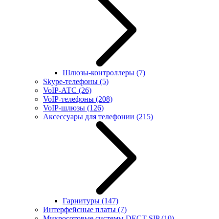
Шлюзы-контроллеры
(7)
Skype-телефоны
(5)
VoIP-АТС
(26)
VoIP-телефоны
(208)
VoIP-шлюзы
(126)
Аксессуары для телефонии
(215)
Гарнитуры
(147)
Интерфейсные платы
(7)
Микросотовые системы DECT SIP
(10)