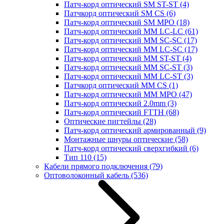
Патч-корд оптический SM ST-ST
(4)
Патчкорд оптический SM CS
(6)
Патч-корд оптический SM MPO
(18)
Патч-корд оптический MM LC-LC
(61)
Патч-корд оптический MM SC-SC
(17)
Патч-корд оптический MM LC-SC
(17)
Патч-корд оптический MM ST-ST
(4)
Патч-корд оптический MM SC-ST
(3)
Патч-корд оптический MM LC-ST
(3)
Патчкорд оптический MM CS
(1)
Патч-корд оптический MM MPO
(47)
Патч-корд оптический 2.0mm
(3)
Патч-корд оптический FTTH
(68)
Оптические пигтейлы
(28)
Патч-корд оптический армированный
(9)
Монтажные шнуры оптические
(58)
Патч-корд оптический сверхгибкий
(6)
Тип 110
(15)
Кабели прямого подключения
(79)
Оптоволоконный кабель
(536)