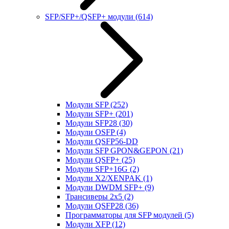
SFP/SFP+/QSFP+ модули
(614)
Модули SFP
(252)
Модули SFP+
(201)
Модули SFP28
(30)
Модули OSFP
(4)
Модули QSFP56-DD
Модули SFP GPON&GEPON
(21)
Модули QSFP+
(25)
Модули SFP+16G
(2)
Модули X2/XENPAK
(1)
Модули DWDM SFP+
(9)
Трансиверы 2x5
(2)
Модули QSFP28
(36)
Программаторы для SFP модулей
(5)
Модули XFP
(12)