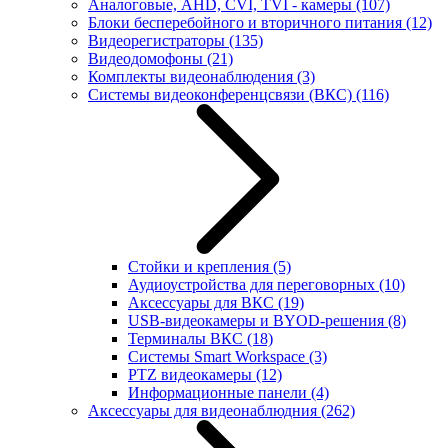
Аналоговые, AHD, CVI, TVI - камеры
(107)
Блоки бесперебойного и вторичного питания
(12)
Видеорегистраторы
(135)
Видеодомофоны
(21)
Комплекты видеонаблюдения
(3)
Системы видеоконференцсвязи (ВКС)
(116)
Стойки и крепления
(5)
Аудиоустройства для переговорных
(10)
Аксессуары для ВКС
(19)
USB-видеокамеры и BYOD-решения
(8)
Терминалы ВКС
(18)
Системы Smart Workspace
(3)
PTZ видеокамеры
(12)
Информационные панели
(4)
Аксессуары для видеонаблюдния
(262)