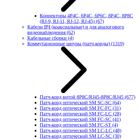
Коннекторы 4P4C, 6P4C, 6P6C, 8P4C, 8P8C
(RJ-9, RJ-11, RJ-12, RJ-45)
(67)
Кабели ВЧ (коаксиальные) и для аналогового
видеонаблюдения
(62)
Кабельные сборки
(4)
Коммутационные шнуры (патч-корды)
(1319)
Патч-корд витой 8P8C/RJ45-8P8C/RJ45
(677)
Патч-корд оптический SM SC-SC
(64)
Патч-корд оптический SM FC-FC
(31)
Патч-корд оптический SM FC-LC
(28)
Патч-корд оптический SM FC-SC
(41)
Патч-корд оптический SM FC-ST
(4)
Патч-корд оптический SM LC-LC
(48)
Патч-корд оптический SM LC-SC
(30)