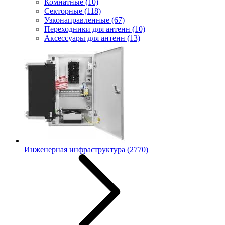
Комнатные
(10)
Секторные
(118)
Узконаправленные
(67)
Переходники для антенн
(10)
Аксессуары для антенн
(13)
Инженерная инфраструктура
(2770)