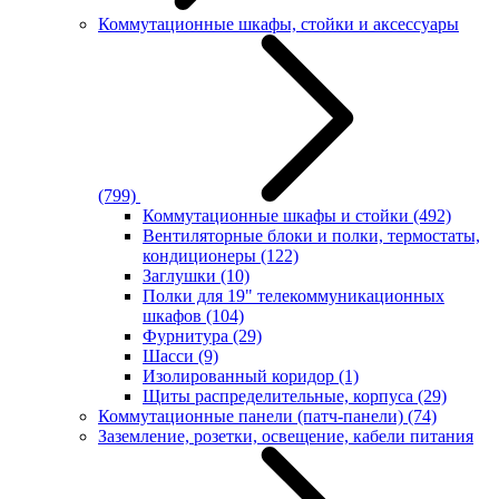
Коммутационные шкафы, стойки и аксессуары
(799)
Коммутационные шкафы и стойки
(492)
Вентиляторные блоки и полки, термостаты,
кондиционеры
(122)
Заглушки
(10)
Полки для 19" телекоммуникационных
шкафов
(104)
Фурнитура
(29)
Шасси
(9)
Изолированный коридор
(1)
Щиты распределительные, корпуса
(29)
Коммутационные панели (патч-панели)
(74)
Заземление, розетки, освещение, кабели питания