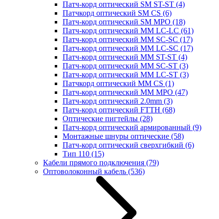
Патч-корд оптический SM ST-ST
(4)
Патчкорд оптический SM CS
(6)
Патч-корд оптический SM MPO
(18)
Патч-корд оптический MM LC-LC
(61)
Патч-корд оптический MM SC-SC
(17)
Патч-корд оптический MM LC-SC
(17)
Патч-корд оптический MM ST-ST
(4)
Патч-корд оптический MM SC-ST
(3)
Патч-корд оптический MM LC-ST
(3)
Патчкорд оптический MM CS
(1)
Патч-корд оптический MM MPO
(47)
Патч-корд оптический 2.0mm
(3)
Патч-корд оптический FTTH
(68)
Оптические пигтейлы
(28)
Патч-корд оптический армированный
(9)
Монтажные шнуры оптические
(58)
Патч-корд оптический сверхгибкий
(6)
Тип 110
(15)
Кабели прямого подключения
(79)
Оптоволоконный кабель
(536)