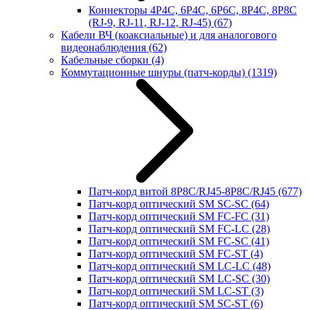
Коннекторы 4P4C, 6P4C, 6P6C, 8P4C, 8P8C
(RJ-9, RJ-11, RJ-12, RJ-45)
(67)
Кабели ВЧ (коаксиальные) и для аналогового
видеонаблюдения
(62)
Кабельные сборки
(4)
Коммутационные шнуры (патч-корды)
(1319)
Патч-корд витой 8P8C/RJ45-8P8C/RJ45
(677)
Патч-корд оптический SM SC-SC
(64)
Патч-корд оптический SM FC-FC
(31)
Патч-корд оптический SM FC-LC
(28)
Патч-корд оптический SM FC-SC
(41)
Патч-корд оптический SM FC-ST
(4)
Патч-корд оптический SM LC-LC
(48)
Патч-корд оптический SM LC-SC
(30)
Патч-корд оптический SM LC-ST
(3)
Патч-корд оптический SM SC-ST
(6)