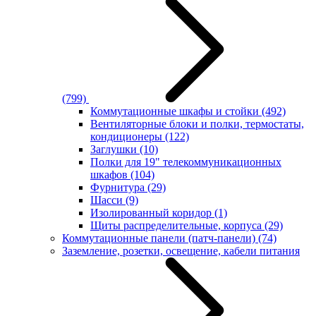
(799)
Коммутационные шкафы и стойки
(492)
Вентиляторные блоки и полки, термостаты,
кондиционеры
(122)
Заглушки
(10)
Полки для 19" телекоммуникационных
шкафов
(104)
Фурнитура
(29)
Шасси
(9)
Изолированный коридор
(1)
Щиты распределительные, корпуса
(29)
Коммутационные панели (патч-панели)
(74)
Заземление, розетки, освещение, кабели питания