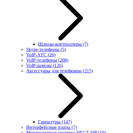
Шлюзы-контроллеры
(7)
Skype-телефоны
(5)
VoIP-АТС
(26)
VoIP-телефоны
(208)
VoIP-шлюзы
(126)
Аксессуары для телефонии
(215)
Гарнитуры
(147)
Интерфейсные платы
(7)
Микросотовые системы DECT SIP
(10)