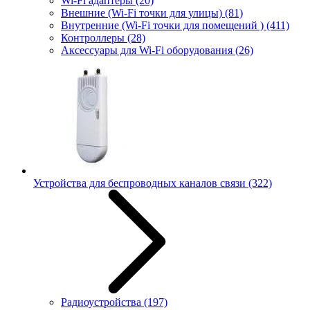
Wi-Fi адаптеры
(20)
Внешние (Wi-Fi точки для улицы)
(81)
Внутренние (Wi-Fi точки для помещений )
(411)
Контроллеры
(28)
Аксессуары для Wi-Fi оборудования
(26)
Устройства для беспроводных каналов связи
(322)
Радиоустройства
(197)