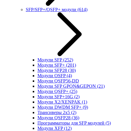
SFP/SFP+/QSFP+ модули
(614)
Модули SFP
(252)
Модули SFP+
(201)
Модули SFP28
(30)
Модули OSFP
(4)
Модули QSFP56-DD
Модули SFP GPON&GEPON
(21)
Модули QSFP+
(25)
Модули SFP+16G
(2)
Модули X2/XENPAK
(1)
Модули DWDM SFP+
(9)
Трансиверы 2x5
(2)
Модули QSFP28
(36)
Программаторы для SFP модулей
(5)
Модули XFP
(12)