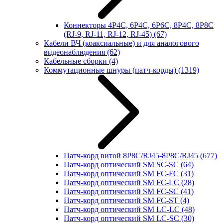
Коннекторы 4P4C, 6P4C, 6P6C, 8P4C, 8P8C
(RJ-9, RJ-11, RJ-12, RJ-45)
(67)
Кабели ВЧ (коаксиальные) и для аналогового
видеонаблюдения
(62)
Кабельные сборки
(4)
Коммутационные шнуры (патч-корды)
(1319)
Патч-корд витой 8P8C/RJ45-8P8C/RJ45
(677)
Патч-корд оптический SM SC-SC
(64)
Патч-корд оптический SM FC-FC
(31)
Патч-корд оптический SM FC-LC
(28)
Патч-корд оптический SM FC-SC
(41)
Патч-корд оптический SM FC-ST
(4)
Патч-корд оптический SM LC-LC
(48)
Патч-корд оптический SM LC-SC
(30)