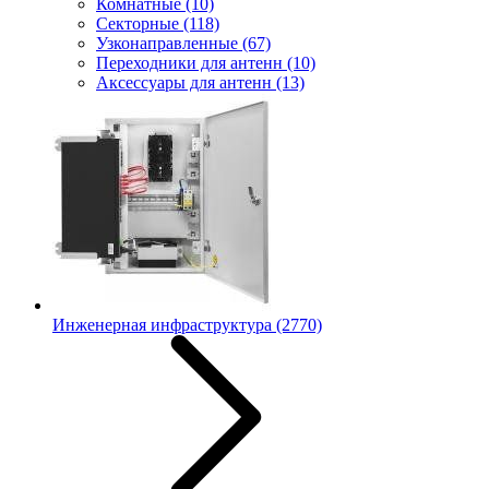
Комнатные
(10)
Секторные
(118)
Узконаправленные
(67)
Переходники для антенн
(10)
Аксессуары для антенн
(13)
Инженерная инфраструктура
(2770)