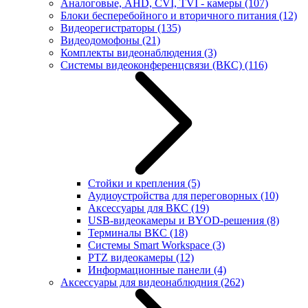
Аналоговые, AHD, CVI, TVI - камеры
(107)
Блоки бесперебойного и вторичного питания
(12)
Видеорегистраторы
(135)
Видеодомофоны
(21)
Комплекты видеонаблюдения
(3)
Системы видеоконференцсвязи (ВКС)
(116)
Стойки и крепления
(5)
Аудиоустройства для переговорных
(10)
Аксессуары для ВКС
(19)
USB-видеокамеры и BYOD-решения
(8)
Терминалы ВКС
(18)
Системы Smart Workspace
(3)
PTZ видеокамеры
(12)
Информационные панели
(4)
Аксессуары для видеонаблюдния
(262)