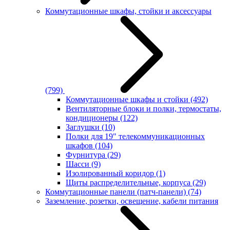
Коммутационные шкафы, стойки и аксессуары
(799)
Коммутационные шкафы и стойки
(492)
Вентиляторные блоки и полки, термостаты,
кондиционеры
(122)
Заглушки
(10)
Полки для 19" телекоммуникационных
шкафов
(104)
Фурнитура
(29)
Шасси
(9)
Изолированный коридор
(1)
Щиты распределительные, корпуса
(29)
Коммутационные панели (патч-панели)
(74)
Заземление, розетки, освещение, кабели питания