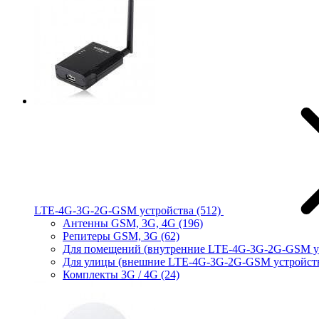
LTE-4G-3G-2G-GSM устройства
(512)
Антенны GSM, 3G, 4G
(196)
Репитеры GSM, 3G
(62)
Для помещений (внутренние LTE-4G-3G-2G-GSM у
Для улицы (внешние LTE-4G-3G-2G-GSM устройст
Комплекты 3G / 4G
(24)