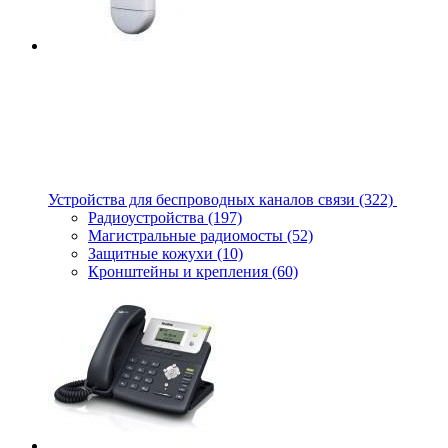
Устройства для беспроводных каналов связи
(322)
Радиоустройства
(197)
Магистральные радиомосты
(52)
Защитные кожухи
(10)
Кронштейны и крепления
(60)