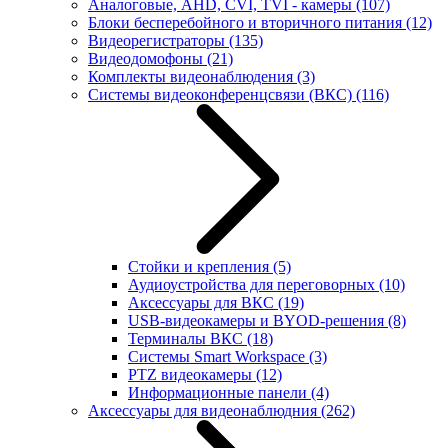
Аналоговые, AHD, CVI, TVI - камеры
(107)
Блоки бесперебойного и вторичного питания
(12)
Видеорегистраторы
(135)
Видеодомофоны
(21)
Комплекты видеонаблюдения
(3)
Системы видеоконференцсвязи (ВКС)
(116)
Стойки и крепления
(5)
Аудиоустройства для переговорных
(10)
Аксессуары для ВКС
(19)
USB-видеокамеры и BYOD-решения
(8)
Терминалы ВКС
(18)
Системы Smart Workspace
(3)
PTZ видеокамеры
(12)
Информационные панели
(4)
Аксессуары для видеонаблюдния
(262)