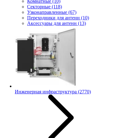
Комнатные
(10)
Секторные
(118)
Узконаправленные
(67)
Переходники для антенн
(10)
Аксессуары для антенн
(13)
Инженерная инфраструктура
(2770)