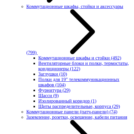
Коммутационные шкафы, стойки и аксессуары
(799)
Коммутационные шкафы и стойки
(492)
Вентиляторные блоки и полки, термостаты,
кондиционеры
(122)
Заглушки
(10)
Полки для 19" телекоммуникационных
шкафов
(104)
Фурнитура
(29)
Шасси
(9)
Изолированный коридор
(1)
Щиты распределительные, корпуса
(29)
Коммутационные панели (патч-панели)
(74)
Заземление, розетки, освещение, кабели питания