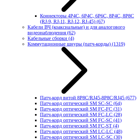
Коннекторы 4P4C, 6P4C, 6P6C, 8P4C, 8P8C
(RJ-9, RJ-11, RJ-12, RJ-45)
(67)
Кабели ВЧ (коаксиальные) и для аналогового
видеонаблюдения
(62)
Кабельные сборки
(4)
Коммутационные шнуры (патч-корды)
(1319)
Патч-корд витой 8P8C/RJ45-8P8C/RJ45
(677)
Патч-корд оптический SM SC-SC
(64)
Патч-корд оптический SM FC-FC
(31)
Патч-корд оптический SM FC-LC
(28)
Патч-корд оптический SM FC-SC
(41)
Патч-корд оптический SM FC-ST
(4)
Патч-корд оптический SM LC-LC
(48)
Патч-корд оптический SM LC-SC
(30)