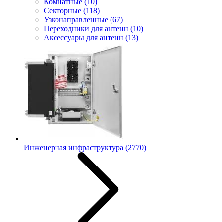
Комнатные
(10)
Секторные
(118)
Узконаправленные
(67)
Переходники для антенн
(10)
Аксессуары для антенн
(13)
Инженерная инфраструктура
(2770)