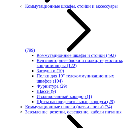
Коммутационные шкафы, стойки и аксессуары
(799)
Коммутационные шкафы и стойки
(492)
Вентиляторные блоки и полки, термостаты,
кондиционеры
(122)
Заглушки
(10)
Полки для 19" телекоммуникационных
шкафов
(104)
Фурнитура
(29)
Шасси
(9)
Изолированный коридор
(1)
Щиты распределительные, корпуса
(29)
Коммутационные панели (патч-панели)
(74)
Заземление, розетки, освещение, кабели питания