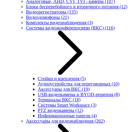
Аналоговые, AHD, CVI, TVI - камеры
(107)
Блоки бесперебойного и вторичного питания
(12)
Видеорегистраторы
(135)
Видеодомофоны
(21)
Комплекты видеонаблюдения
(3)
Системы видеоконференцсвязи (ВКС)
(116)
Стойки и крепления
(5)
Аудиоустройства для переговорных
(10)
Аксессуары для ВКС
(19)
USB-видеокамеры и BYOD-решения
(8)
Терминалы ВКС
(18)
Системы Smart Workspace
(3)
PTZ видеокамеры
(12)
Информационные панели
(4)
Аксессуары для видеонаблюдния
(262)