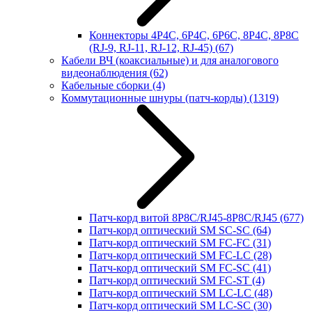
Коннекторы 4P4C, 6P4C, 6P6C, 8P4C, 8P8C
(RJ-9, RJ-11, RJ-12, RJ-45)
(67)
Кабели ВЧ (коаксиальные) и для аналогового
видеонаблюдения
(62)
Кабельные сборки
(4)
Коммутационные шнуры (патч-корды)
(1319)
Патч-корд витой 8P8C/RJ45-8P8C/RJ45
(677)
Патч-корд оптический SM SC-SC
(64)
Патч-корд оптический SM FC-FC
(31)
Патч-корд оптический SM FC-LC
(28)
Патч-корд оптический SM FC-SC
(41)
Патч-корд оптический SM FC-ST
(4)
Патч-корд оптический SM LC-LC
(48)
Патч-корд оптический SM LC-SC
(30)