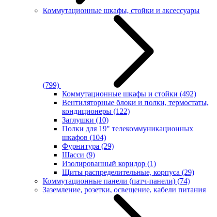
Коммутационные шкафы, стойки и аксессуары
(799)
Коммутационные шкафы и стойки
(492)
Вентиляторные блоки и полки, термостаты,
кондиционеры
(122)
Заглушки
(10)
Полки для 19" телекоммуникационных
шкафов
(104)
Фурнитура
(29)
Шасси
(9)
Изолированный коридор
(1)
Щиты распределительные, корпуса
(29)
Коммутационные панели (патч-панели)
(74)
Заземление, розетки, освещение, кабели питания