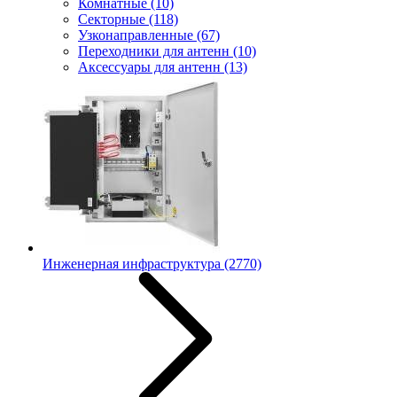
Комнатные
(10)
Секторные
(118)
Узконаправленные
(67)
Переходники для антенн
(10)
Аксессуары для антенн
(13)
Инженерная инфраструктура
(2770)