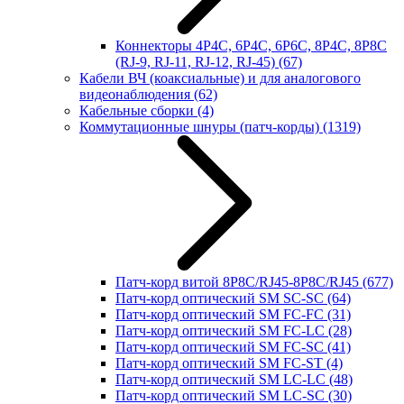
Коннекторы 4P4C, 6P4C, 6P6C, 8P4C, 8P8C
(RJ-9, RJ-11, RJ-12, RJ-45)
(67)
Кабели ВЧ (коаксиальные) и для аналогового
видеонаблюдения
(62)
Кабельные сборки
(4)
Коммутационные шнуры (патч-корды)
(1319)
Патч-корд витой 8P8C/RJ45-8P8C/RJ45
(677)
Патч-корд оптический SM SC-SC
(64)
Патч-корд оптический SM FC-FC
(31)
Патч-корд оптический SM FC-LC
(28)
Патч-корд оптический SM FC-SC
(41)
Патч-корд оптический SM FC-ST
(4)
Патч-корд оптический SM LC-LC
(48)
Патч-корд оптический SM LC-SC
(30)