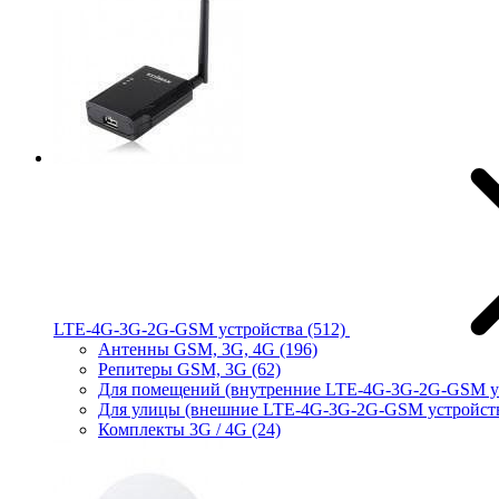
LTE-4G-3G-2G-GSM устройства
(512)
Антенны GSM, 3G, 4G
(196)
Репитеры GSM, 3G
(62)
Для помещений (внутренние LTE-4G-3G-2G-GSM у
Для улицы (внешние LTE-4G-3G-2G-GSM устройст
Комплекты 3G / 4G
(24)