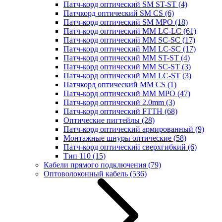
Патч-корд оптический SM ST-ST
(4)
Патчкорд оптический SM CS
(6)
Патч-корд оптический SM MPO
(18)
Патч-корд оптический MM LC-LC
(61)
Патч-корд оптический MM SC-SC
(17)
Патч-корд оптический MM LC-SC
(17)
Патч-корд оптический MM ST-ST
(4)
Патч-корд оптический MM SC-ST
(3)
Патч-корд оптический MM LC-ST
(3)
Патчкорд оптический MM CS
(1)
Патч-корд оптический MM MPO
(47)
Патч-корд оптический 2.0mm
(3)
Патч-корд оптический FTTH
(68)
Оптические пигтейлы
(28)
Патч-корд оптический армированный
(9)
Монтажные шнуры оптические
(58)
Патч-корд оптический сверхгибкий
(6)
Тип 110
(15)
Кабели прямого подключения
(79)
Оптоволоконный кабель
(536)