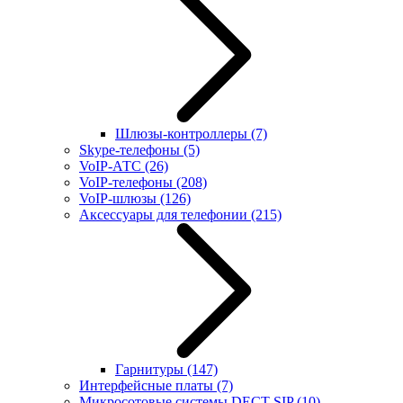
Шлюзы-контроллеры
(7)
Skype-телефоны
(5)
VoIP-АТС
(26)
VoIP-телефоны
(208)
VoIP-шлюзы
(126)
Аксессуары для телефонии
(215)
Гарнитуры
(147)
Интерфейсные платы
(7)
Микросотовые системы DECT SIP
(10)