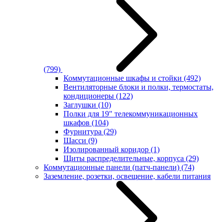
(799)
Коммутационные шкафы и стойки
(492)
Вентиляторные блоки и полки, термостаты,
кондиционеры
(122)
Заглушки
(10)
Полки для 19" телекоммуникационных
шкафов
(104)
Фурнитура
(29)
Шасси
(9)
Изолированный коридор
(1)
Щиты распределительные, корпуса
(29)
Коммутационные панели (патч-панели)
(74)
Заземление, розетки, освещение, кабели питания