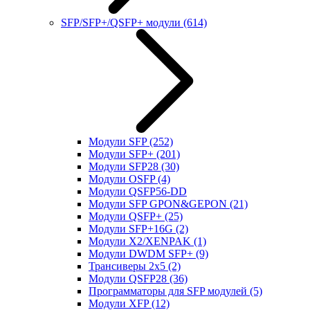
SFP/SFP+/QSFP+ модули
(614)
Модули SFP
(252)
Модули SFP+
(201)
Модули SFP28
(30)
Модули OSFP
(4)
Модули QSFP56-DD
Модули SFP GPON&GEPON
(21)
Модули QSFP+
(25)
Модули SFP+16G
(2)
Модули X2/XENPAK
(1)
Модули DWDM SFP+
(9)
Трансиверы 2x5
(2)
Модули QSFP28
(36)
Программаторы для SFP модулей
(5)
Модули XFP
(12)