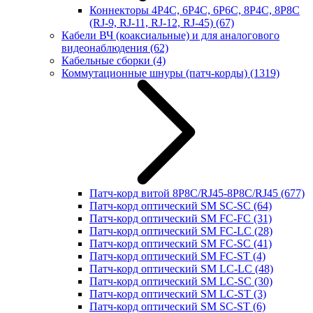
Коннекторы 4P4C, 6P4C, 6P6C, 8P4C, 8P8C
(RJ-9, RJ-11, RJ-12, RJ-45)
(67)
Кабели ВЧ (коаксиальные) и для аналогового
видеонаблюдения
(62)
Кабельные сборки
(4)
Коммутационные шнуры (патч-корды)
(1319)
Патч-корд витой 8P8C/RJ45-8P8C/RJ45
(677)
Патч-корд оптический SM SC-SC
(64)
Патч-корд оптический SM FC-FC
(31)
Патч-корд оптический SM FC-LC
(28)
Патч-корд оптический SM FC-SC
(41)
Патч-корд оптический SM FC-ST
(4)
Патч-корд оптический SM LC-LC
(48)
Патч-корд оптический SM LC-SC
(30)
Патч-корд оптический SM LC-ST
(3)
Патч-корд оптический SM SC-ST
(6)