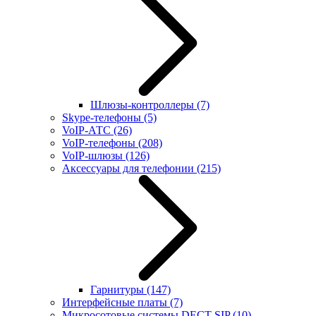
Шлюзы-контроллеры
(7)
Skype-телефоны
(5)
VoIP-АТС
(26)
VoIP-телефоны
(208)
VoIP-шлюзы
(126)
Аксессуары для телефонии
(215)
Гарнитуры
(147)
Интерфейсные платы
(7)
Микросотовые системы DECT SIP
(10)