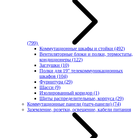
(799)
Коммутационные шкафы и стойки
(492)
Вентиляторные блоки и полки, термостаты,
кондиционеры
(122)
Заглушки
(10)
Полки для 19" телекоммуникационных
шкафов
(104)
Фурнитура
(29)
Шасси
(9)
Изолированный коридор
(1)
Щиты распределительные, корпуса
(29)
Коммутационные панели (патч-панели)
(74)
Заземление, розетки, освещение, кабели питания