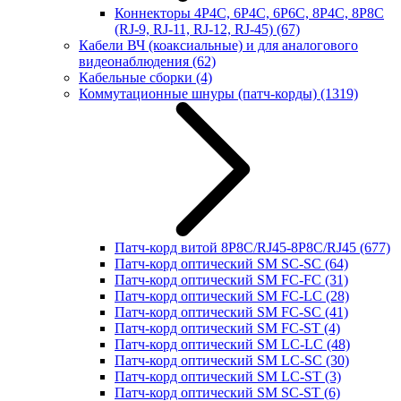
Коннекторы 4P4C, 6P4C, 6P6C, 8P4C, 8P8C
(RJ-9, RJ-11, RJ-12, RJ-45)
(67)
Кабели ВЧ (коаксиальные) и для аналогового
видеонаблюдения
(62)
Кабельные сборки
(4)
Коммутационные шнуры (патч-корды)
(1319)
Патч-корд витой 8P8C/RJ45-8P8C/RJ45
(677)
Патч-корд оптический SM SC-SC
(64)
Патч-корд оптический SM FC-FC
(31)
Патч-корд оптический SM FC-LC
(28)
Патч-корд оптический SM FC-SC
(41)
Патч-корд оптический SM FC-ST
(4)
Патч-корд оптический SM LC-LC
(48)
Патч-корд оптический SM LC-SC
(30)
Патч-корд оптический SM LC-ST
(3)
Патч-корд оптический SM SC-ST
(6)