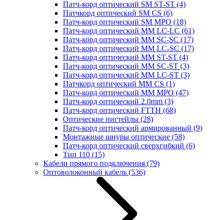
Патч-корд оптический SM ST-ST
(4)
Патчкорд оптический SM CS
(6)
Патч-корд оптический SM MPO
(18)
Патч-корд оптический MM LC-LC
(61)
Патч-корд оптический MM SC-SC
(17)
Патч-корд оптический MM LC-SC
(17)
Патч-корд оптический MM ST-ST
(4)
Патч-корд оптический MM SC-ST
(3)
Патч-корд оптический MM LC-ST
(3)
Патчкорд оптический MM CS
(1)
Патч-корд оптический MM MPO
(47)
Патч-корд оптический 2.0mm
(3)
Патч-корд оптический FTTH
(68)
Оптические пигтейлы
(28)
Патч-корд оптический армированный
(9)
Монтажные шнуры оптические
(58)
Патч-корд оптический сверхгибкий
(6)
Тип 110
(15)
Кабели прямого подключения
(79)
Оптоволоконный кабель
(536)