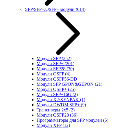
SFP/SFP+/QSFP+ модули
(614)
Модули SFP
(252)
Модули SFP+
(201)
Модули SFP28
(30)
Модули OSFP
(4)
Модули QSFP56-DD
Модули SFP GPON&GEPON
(21)
Модули QSFP+
(25)
Модули SFP+16G
(2)
Модули X2/XENPAK
(1)
Модули DWDM SFP+
(9)
Трансиверы 2x5
(2)
Модули QSFP28
(36)
Программаторы для SFP модулей
(5)
Модули XFP
(12)