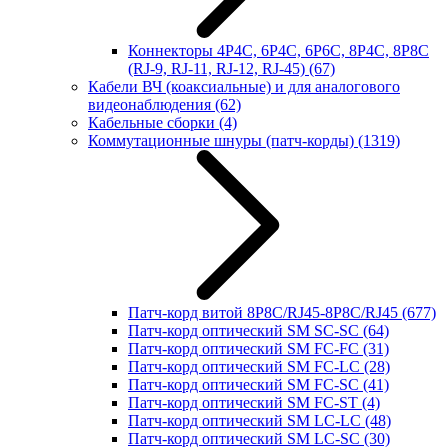
Коннекторы 4P4C, 6P4C, 6P6C, 8P4C, 8P8C
(RJ-9, RJ-11, RJ-12, RJ-45)
(67)
Кабели ВЧ (коаксиальные) и для аналогового
видеонаблюдения
(62)
Кабельные сборки
(4)
Коммутационные шнуры (патч-корды)
(1319)
Патч-корд витой 8P8C/RJ45-8P8C/RJ45
(677)
Патч-корд оптический SM SC-SC
(64)
Патч-корд оптический SM FC-FC
(31)
Патч-корд оптический SM FC-LC
(28)
Патч-корд оптический SM FC-SC
(41)
Патч-корд оптический SM FC-ST
(4)
Патч-корд оптический SM LC-LC
(48)
Патч-корд оптический SM LC-SC
(30)