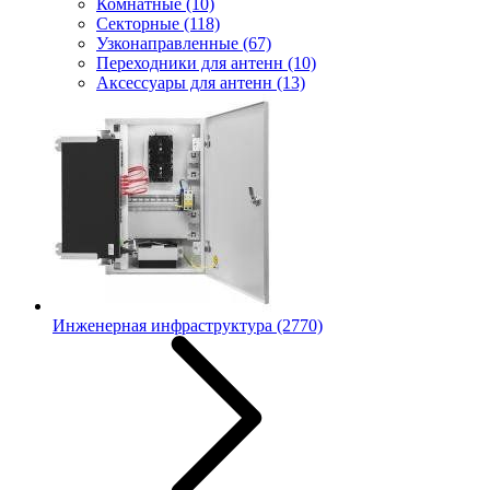
Комнатные
(10)
Секторные
(118)
Узконаправленные
(67)
Переходники для антенн
(10)
Аксессуары для антенн
(13)
Инженерная инфраструктура
(2770)