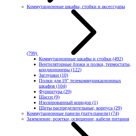
Коммутационные шкафы, стойки и аксессуары
(799)
Коммутационные шкафы и стойки
(492)
Вентиляторные блоки и полки, термостаты,
кондиционеры
(122)
Заглушки
(10)
Полки для 19" телекоммуникационных
шкафов
(104)
Фурнитура
(29)
Шасси
(9)
Изолированный коридор
(1)
Щиты распределительные, корпуса
(29)
Коммутационные панели (патч-панели)
(74)
Заземление, розетки, освещение, кабели питания