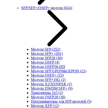
SFP/SFP+/QSFP+ модули
(614)
Модули SFP
(252)
Модули SFP+
(201)
Модули SFP28
(30)
Модули OSFP
(4)
Модули QSFP56-DD
Модули SFP GPON&GEPON
(21)
Модули QSFP+
(25)
Модули SFP+16G
(2)
Модули X2/XENPAK
(1)
Модули DWDM SFP+
(9)
Трансиверы 2x5
(2)
Модули QSFP28
(36)
Программаторы для SFP модулей
(5)
Модули XFP
(12)