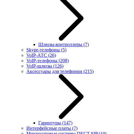
Шлюзы-контроллеры
(7)
Skype-телефоны
(5)
VoIP-АТС
(26)
VoIP-телефоны
(208)
VoIP-шлюзы
(126)
Аксессуары для телефонии
(215)
Гарнитуры
(147)
Интерфейсные платы
(7)
Микросотовые системы DECT SIP
(10)