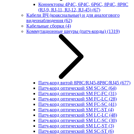
Коннекторы 4P4C, 6P4C, 6P6C, 8P4C, 8P8C
(RJ-9, RJ-11, RJ-12, RJ-45)
(67)
Кабели ВЧ (коаксиальные) и для аналогового
видеонаблюдения
(62)
Кабельные сборки
(4)
Коммутационные шнуры (патч-корды)
(1319)
Патч-корд витой 8P8C/RJ45-8P8C/RJ45
(677)
Патч-корд оптический SM SC-SC
(64)
Патч-корд оптический SM FC-FC
(31)
Патч-корд оптический SM FC-LC
(28)
Патч-корд оптический SM FC-SC
(41)
Патч-корд оптический SM FC-ST
(4)
Патч-корд оптический SM LC-LC
(48)
Патч-корд оптический SM LC-SC
(30)
Патч-корд оптический SM LC-ST
(3)
Патч-корд оптический SM SC-ST
(6)