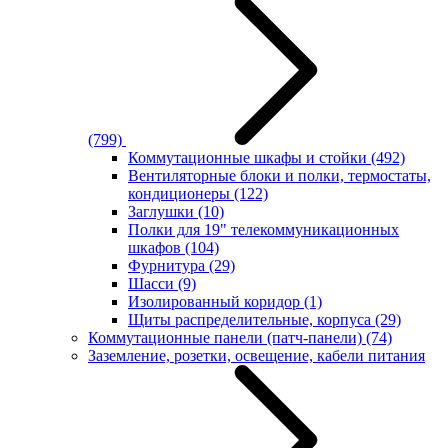
(799)
Коммутационные шкафы и стойки
(492)
Вентиляторные блоки и полки, термостаты,
кондиционеры
(122)
Заглушки
(10)
Полки для 19" телекоммуникационных
шкафов
(104)
Фурнитура
(29)
Шасси
(9)
Изолированный коридор
(1)
Щиты распределительные, корпуса
(29)
Коммутационные панели (патч-панели)
(74)
Заземление, розетки, освещение, кабели питания