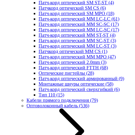
Патч-корд оптический SM ST-ST
(4)
Патчкорд оптический SM CS
(6)
Патч-корд оптический SM MPO
(18)
Патч-корд оптический MM LC-LC
(61)
Патч-корд оптический MM SC-SC
(17)
Патч-корд оптический MM LC-SC
(17)
Патч-корд оптический MM ST-ST
(4)
Патч-корд оптический MM SC-ST
(3)
Патч-корд оптический MM LC-ST
(3)
Патчкорд оптический MM CS
(1)
Патч-корд оптический MM MPO
(47)
Патч-корд оптический 2.0mm
(3)
Патч-корд оптический FTTH
(68)
Оптические пигтейлы
(28)
Патч-корд оптический армированный
(9)
Монтажные шнуры оптические
(58)
Патч-корд оптический сверхгибкий
(6)
Тип 110
(15)
Кабели прямого подключения
(79)
Оптоволоконный кабель
(536)