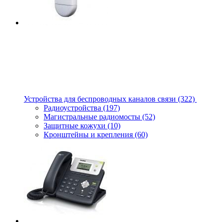
Устройства для беспроводных каналов связи
(322)
Радиоустройства
(197)
Магистральные радиомосты
(52)
Защитные кожухи
(10)
Кронштейны и крепления
(60)