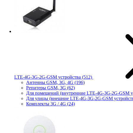
LTE-4G-3G-2G-GSM устройства
(512)
Антенны GSM, 3G, 4G
(196)
Репитеры GSM, 3G
(62)
Для помещений (внутренние LTE-4G-3G-2G-GSM у
Для улицы (внешние LTE-4G-3G-2G-GSM устройст
Комплекты 3G / 4G
(24)