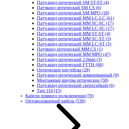
Патч-корд оптический SM ST-ST
(4)
Патчкорд оптический SM CS
(6)
Патч-корд оптический SM MPO
(18)
Патч-корд оптический MM LC-LC
(61)
Патч-корд оптический MM SC-SC
(17)
Патч-корд оптический MM LC-SC
(17)
Патч-корд оптический MM ST-ST
(4)
Патч-корд оптический MM SC-ST
(3)
Патч-корд оптический MM LC-ST
(3)
Патчкорд оптический MM CS
(1)
Патч-корд оптический MM MPO
(47)
Патч-корд оптический 2.0mm
(3)
Патч-корд оптический FTTH
(68)
Оптические пигтейлы
(28)
Патч-корд оптический армированный
(9)
Монтажные шнуры оптические
(58)
Патч-корд оптический сверхгибкий
(6)
Тип 110
(15)
Кабели прямого подключения
(79)
Оптоволоконный кабель
(536)