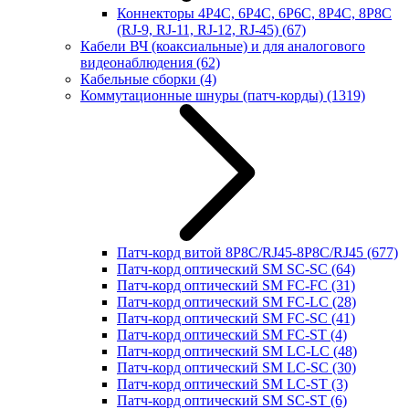
Коннекторы 4P4C, 6P4C, 6P6C, 8P4C, 8P8C
(RJ-9, RJ-11, RJ-12, RJ-45)
(67)
Кабели ВЧ (коаксиальные) и для аналогового
видеонаблюдения
(62)
Кабельные сборки
(4)
Коммутационные шнуры (патч-корды)
(1319)
Патч-корд витой 8P8C/RJ45-8P8C/RJ45
(677)
Патч-корд оптический SM SC-SC
(64)
Патч-корд оптический SM FC-FC
(31)
Патч-корд оптический SM FC-LC
(28)
Патч-корд оптический SM FC-SC
(41)
Патч-корд оптический SM FC-ST
(4)
Патч-корд оптический SM LC-LC
(48)
Патч-корд оптический SM LC-SC
(30)
Патч-корд оптический SM LC-ST
(3)
Патч-корд оптический SM SC-ST
(6)