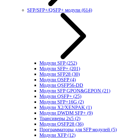
SFP/SFP+/QSFP+ модули
(614)
Модули SFP
(252)
Модули SFP+
(201)
Модули SFP28
(30)
Модули OSFP
(4)
Модули QSFP56-DD
Модули SFP GPON&GEPON
(21)
Модули QSFP+
(25)
Модули SFP+16G
(2)
Модули X2/XENPAK
(1)
Модули DWDM SFP+
(9)
Трансиверы 2x5
(2)
Модули QSFP28
(36)
Программаторы для SFP модулей
(5)
Модули XFP
(12)