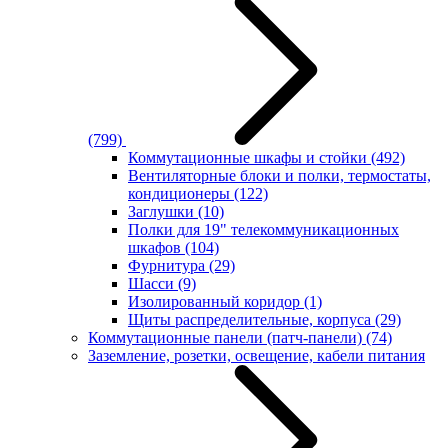
(799)
Коммутационные шкафы и стойки
(492)
Вентиляторные блоки и полки, термостаты,
кондиционеры
(122)
Заглушки
(10)
Полки для 19" телекоммуникационных
шкафов
(104)
Фурнитура
(29)
Шасси
(9)
Изолированный коридор
(1)
Щиты распределительные, корпуса
(29)
Коммутационные панели (патч-панели)
(74)
Заземление, розетки, освещение, кабели питания