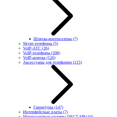
Шлюзы-контроллеры
(7)
Skype-телефоны
(5)
VoIP-АТС
(26)
VoIP-телефоны
(208)
VoIP-шлюзы
(126)
Аксессуары для телефонии
(215)
Гарнитуры
(147)
Интерфейсные платы
(7)
Микросотовые системы DECT SIP
(10)