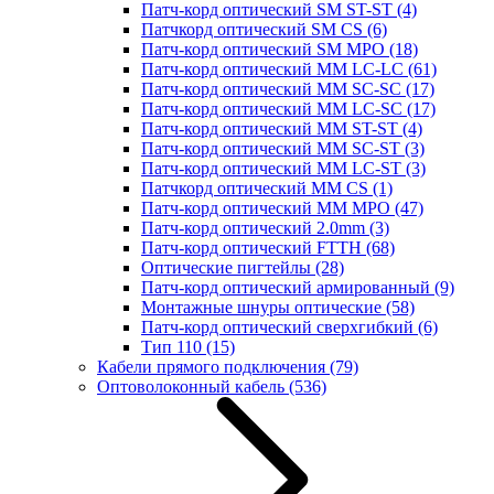
Патч-корд оптический SM ST-ST
(4)
Патчкорд оптический SM CS
(6)
Патч-корд оптический SM MPO
(18)
Патч-корд оптический MM LC-LC
(61)
Патч-корд оптический MM SC-SC
(17)
Патч-корд оптический MM LC-SC
(17)
Патч-корд оптический MM ST-ST
(4)
Патч-корд оптический MM SC-ST
(3)
Патч-корд оптический MM LC-ST
(3)
Патчкорд оптический MM CS
(1)
Патч-корд оптический MM MPO
(47)
Патч-корд оптический 2.0mm
(3)
Патч-корд оптический FTTH
(68)
Оптические пигтейлы
(28)
Патч-корд оптический армированный
(9)
Монтажные шнуры оптические
(58)
Патч-корд оптический сверхгибкий
(6)
Тип 110
(15)
Кабели прямого подключения
(79)
Оптоволоконный кабель
(536)