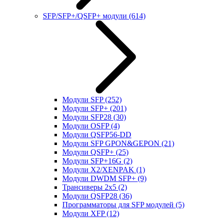
SFP/SFP+/QSFP+ модули
(614)
Модули SFP
(252)
Модули SFP+
(201)
Модули SFP28
(30)
Модули OSFP
(4)
Модули QSFP56-DD
Модули SFP GPON&GEPON
(21)
Модули QSFP+
(25)
Модули SFP+16G
(2)
Модули X2/XENPAK
(1)
Модули DWDM SFP+
(9)
Трансиверы 2x5
(2)
Модули QSFP28
(36)
Программаторы для SFP модулей
(5)
Модули XFP
(12)