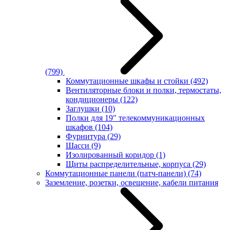
(799)
Коммутационные шкафы и стойки
(492)
Вентиляторные блоки и полки, термостаты,
кондиционеры
(122)
Заглушки
(10)
Полки для 19" телекоммуникационных
шкафов
(104)
Фурнитура
(29)
Шасси
(9)
Изолированный коридор
(1)
Щиты распределительные, корпуса
(29)
Коммутационные панели (патч-панели)
(74)
Заземление, розетки, освещение, кабели питания