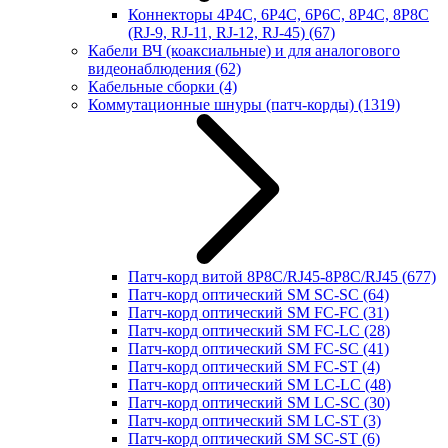
Коннекторы 4P4C, 6P4C, 6P6C, 8P4C, 8P8C
(RJ-9, RJ-11, RJ-12, RJ-45)
(67)
Кабели ВЧ (коаксиальные) и для аналогового
видеонаблюдения
(62)
Кабельные сборки
(4)
Коммутационные шнуры (патч-корды)
(1319)
Патч-корд витой 8P8C/RJ45-8P8C/RJ45
(677)
Патч-корд оптический SM SC-SC
(64)
Патч-корд оптический SM FC-FC
(31)
Патч-корд оптический SM FC-LC
(28)
Патч-корд оптический SM FC-SC
(41)
Патч-корд оптический SM FC-ST
(4)
Патч-корд оптический SM LC-LC
(48)
Патч-корд оптический SM LC-SC
(30)
Патч-корд оптический SM LC-ST
(3)
Патч-корд оптический SM SC-ST
(6)