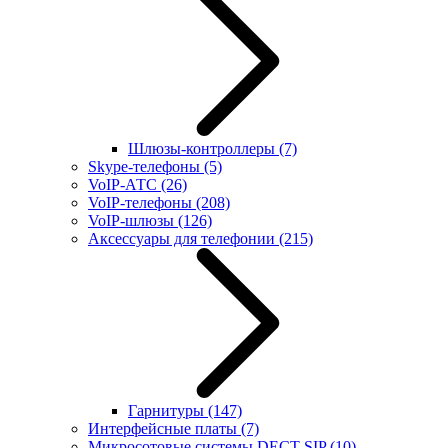
Шлюзы-контроллеры
(7)
Skype-телефоны
(5)
VoIP-АТС
(26)
VoIP-телефоны
(208)
VoIP-шлюзы
(126)
Аксессуары для телефонии
(215)
Гарнитуры
(147)
Интерфейсные платы
(7)
Микросотовые системы DECT SIP
(10)