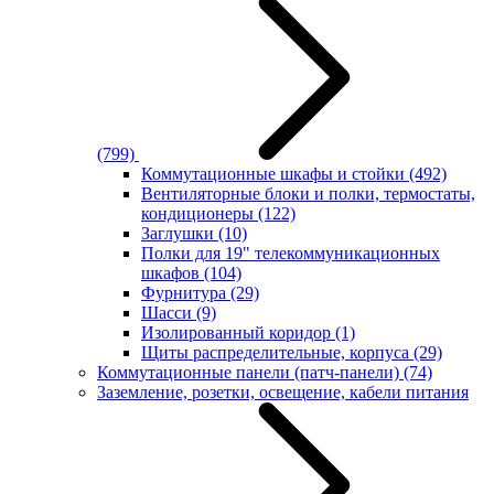
(799)
Коммутационные шкафы и стойки
(492)
Вентиляторные блоки и полки, термостаты,
кондиционеры
(122)
Заглушки
(10)
Полки для 19" телекоммуникационных
шкафов
(104)
Фурнитура
(29)
Шасси
(9)
Изолированный коридор
(1)
Щиты распределительные, корпуса
(29)
Коммутационные панели (патч-панели)
(74)
Заземление, розетки, освещение, кабели питания