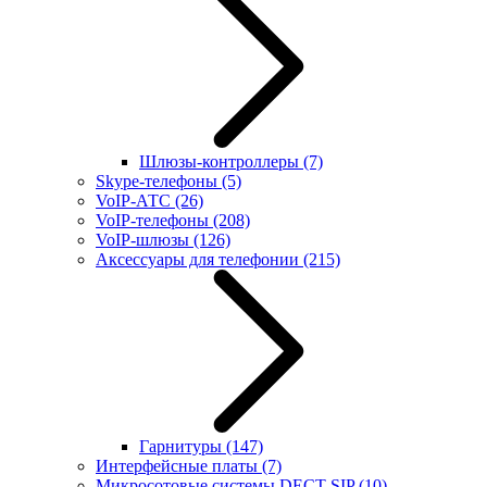
Шлюзы-контроллеры
(7)
Skype-телефоны
(5)
VoIP-АТС
(26)
VoIP-телефоны
(208)
VoIP-шлюзы
(126)
Аксессуары для телефонии
(215)
Гарнитуры
(147)
Интерфейсные платы
(7)
Микросотовые системы DECT SIP
(10)