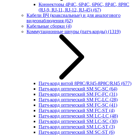
Коннекторы 4P4C, 6P4C, 6P6C, 8P4C, 8P8C
(RJ-9, RJ-11, RJ-12, RJ-45)
(67)
Кабели ВЧ (коаксиальные) и для аналогового
видеонаблюдения
(62)
Кабельные сборки
(4)
Коммутационные шнуры (патч-корды)
(1319)
Патч-корд витой 8P8C/RJ45-8P8C/RJ45
(677)
Патч-корд оптический SM SC-SC
(64)
Патч-корд оптический SM FC-FC
(31)
Патч-корд оптический SM FC-LC
(28)
Патч-корд оптический SM FC-SC
(41)
Патч-корд оптический SM FC-ST
(4)
Патч-корд оптический SM LC-LC
(48)
Патч-корд оптический SM LC-SC
(30)
Патч-корд оптический SM LC-ST
(3)
Патч-корд оптический SM SC-ST
(6)