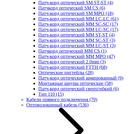
Патч-корд оптический SM ST-ST
(4)
Патчкорд оптический SM CS
(6)
Патч-корд оптический SM MPO
(18)
Патч-корд оптический MM LC-LC
(61)
Патч-корд оптический MM SC-SC
(17)
Патч-корд оптический MM LC-SC
(17)
Патч-корд оптический MM ST-ST
(4)
Патч-корд оптический MM SC-ST
(3)
Патч-корд оптический MM LC-ST
(3)
Патчкорд оптический MM CS
(1)
Патч-корд оптический MM MPO
(47)
Патч-корд оптический 2.0mm
(3)
Патч-корд оптический FTTH
(68)
Оптические пигтейлы
(28)
Патч-корд оптический армированный
(9)
Монтажные шнуры оптические
(58)
Патч-корд оптический сверхгибкий
(6)
Тип 110
(15)
Кабели прямого подключения
(79)
Оптоволоконный кабель
(536)