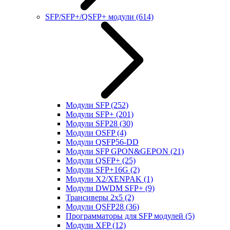
SFP/SFP+/QSFP+ модули
(614)
Модули SFP
(252)
Модули SFP+
(201)
Модули SFP28
(30)
Модули OSFP
(4)
Модули QSFP56-DD
Модули SFP GPON&GEPON
(21)
Модули QSFP+
(25)
Модули SFP+16G
(2)
Модули X2/XENPAK
(1)
Модули DWDM SFP+
(9)
Трансиверы 2x5
(2)
Модули QSFP28
(36)
Программаторы для SFP модулей
(5)
Модули XFP
(12)