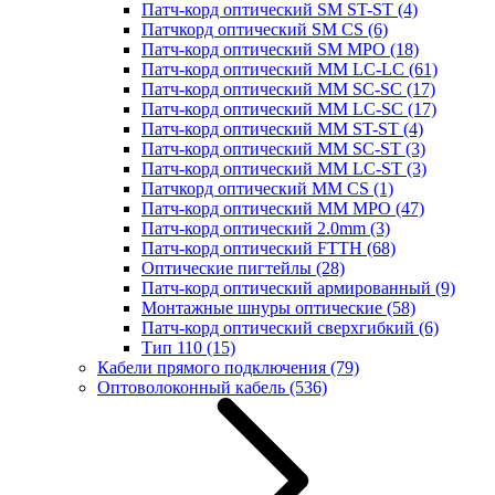
Патч-корд оптический SM ST-ST
(4)
Патчкорд оптический SM CS
(6)
Патч-корд оптический SM MPO
(18)
Патч-корд оптический MM LC-LC
(61)
Патч-корд оптический MM SC-SC
(17)
Патч-корд оптический MM LC-SC
(17)
Патч-корд оптический MM ST-ST
(4)
Патч-корд оптический MM SC-ST
(3)
Патч-корд оптический MM LC-ST
(3)
Патчкорд оптический MM CS
(1)
Патч-корд оптический MM MPO
(47)
Патч-корд оптический 2.0mm
(3)
Патч-корд оптический FTTH
(68)
Оптические пигтейлы
(28)
Патч-корд оптический армированный
(9)
Монтажные шнуры оптические
(58)
Патч-корд оптический сверхгибкий
(6)
Тип 110
(15)
Кабели прямого подключения
(79)
Оптоволоконный кабель
(536)