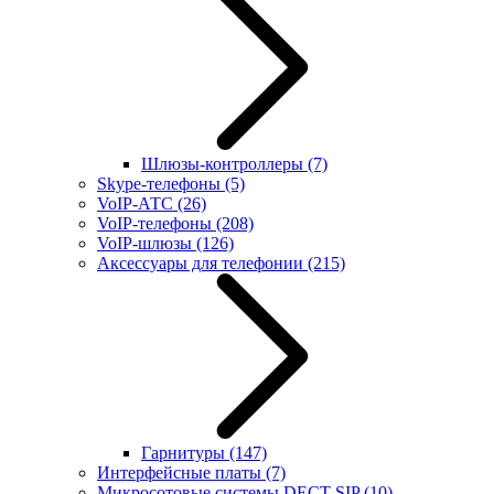
Шлюзы-контроллеры
(7)
Skype-телефоны
(5)
VoIP-АТС
(26)
VoIP-телефоны
(208)
VoIP-шлюзы
(126)
Аксессуары для телефонии
(215)
Гарнитуры
(147)
Интерфейсные платы
(7)
Микросотовые системы DECT SIP
(10)