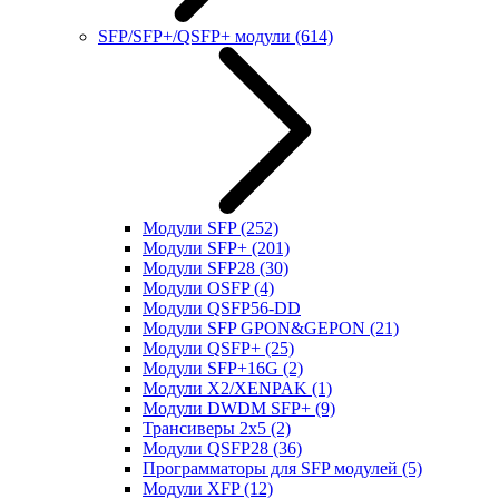
SFP/SFP+/QSFP+ модули
(614)
Модули SFP
(252)
Модули SFP+
(201)
Модули SFP28
(30)
Модули OSFP
(4)
Модули QSFP56-DD
Модули SFP GPON&GEPON
(21)
Модули QSFP+
(25)
Модули SFP+16G
(2)
Модули X2/XENPAK
(1)
Модули DWDM SFP+
(9)
Трансиверы 2x5
(2)
Модули QSFP28
(36)
Программаторы для SFP модулей
(5)
Модули XFP
(12)