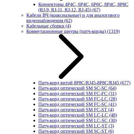
Коннекторы 4P4C, 6P4C, 6P6C, 8P4C, 8P8C
(RJ-9, RJ-11, RJ-12, RJ-45)
(67)
Кабели ВЧ (коаксиальные) и для аналогового
видеонаблюдения
(62)
Кабельные сборки
(4)
Коммутационные шнуры (патч-корды)
(1319)
Патч-корд витой 8P8C/RJ45-8P8C/RJ45
(677)
Патч-корд оптический SM SC-SC
(64)
Патч-корд оптический SM FC-FC
(31)
Патч-корд оптический SM FC-LC
(28)
Патч-корд оптический SM FC-SC
(41)
Патч-корд оптический SM FC-ST
(4)
Патч-корд оптический SM LC-LC
(48)
Патч-корд оптический SM LC-SC
(30)
Патч-корд оптический SM LC-ST
(3)
Патч-корд оптический SM SC-ST
(6)