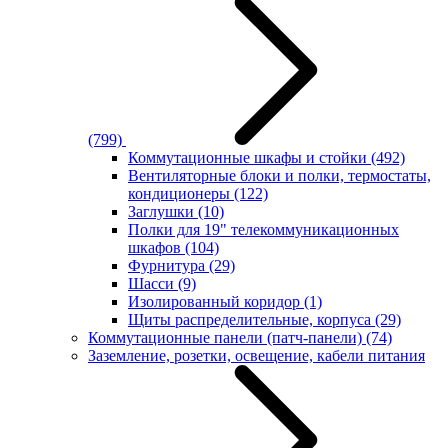
(799)
Коммутационные шкафы и стойки
(492)
Вентиляторные блоки и полки, термостаты,
кондиционеры
(122)
Заглушки
(10)
Полки для 19" телекоммуникационных
шкафов
(104)
Фурнитура
(29)
Шасси
(9)
Изолированный коридор
(1)
Щиты распределительные, корпуса
(29)
Коммутационные панели (патч-панели)
(74)
Заземление, розетки, освещение, кабели питания