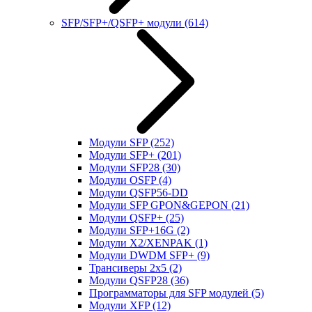
SFP/SFP+/QSFP+ модули
(614)
Модули SFP
(252)
Модули SFP+
(201)
Модули SFP28
(30)
Модули OSFP
(4)
Модули QSFP56-DD
Модули SFP GPON&GEPON
(21)
Модули QSFP+
(25)
Модули SFP+16G
(2)
Модули X2/XENPAK
(1)
Модули DWDM SFP+
(9)
Трансиверы 2x5
(2)
Модули QSFP28
(36)
Программаторы для SFP модулей
(5)
Модули XFP
(12)