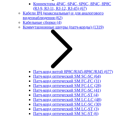
Коннекторы 4P4C, 6P4C, 6P6C, 8P4C, 8P8C
(RJ-9, RJ-11, RJ-12, RJ-45)
(67)
Кабели ВЧ (коаксиальные) и для аналогового
видеонаблюдения
(62)
Кабельные сборки
(4)
Коммутационные шнуры (патч-корды)
(1319)
Патч-корд витой 8P8C/RJ45-8P8C/RJ45
(677)
Патч-корд оптический SM SC-SC
(64)
Патч-корд оптический SM FC-FC
(31)
Патч-корд оптический SM FC-LC
(28)
Патч-корд оптический SM FC-SC
(41)
Патч-корд оптический SM FC-ST
(4)
Патч-корд оптический SM LC-LC
(48)
Патч-корд оптический SM LC-SC
(30)
Патч-корд оптический SM LC-ST
(3)
Патч-корд оптический SM SC-ST
(6)