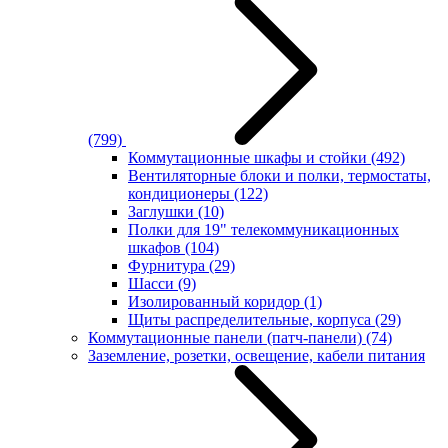
(799)
Коммутационные шкафы и стойки
(492)
Вентиляторные блоки и полки, термостаты,
кондиционеры
(122)
Заглушки
(10)
Полки для 19" телекоммуникационных
шкафов
(104)
Фурнитура
(29)
Шасси
(9)
Изолированный коридор
(1)
Щиты распределительные, корпуса
(29)
Коммутационные панели (патч-панели)
(74)
Заземление, розетки, освещение, кабели питания