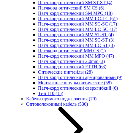
Патч-корд оптический SM ST-ST
(4)
Патчкорд оптический SM CS
(6)
Патч-корд оптический SM MPO
(18)
Патч-корд оптический MM LC-LC
(61)
Патч-корд оптический MM SC-SC
(17)
Патч-корд оптический MM LC-SC
(17)
Патч-корд оптический MM ST-ST
(4)
Патч-корд оптический MM SC-ST
(3)
Патч-корд оптический MM LC-ST
(3)
Патчкорд оптический MM CS
(1)
Патч-корд оптический MM MPO
(47)
Патч-корд оптический 2.0mm
(3)
Патч-корд оптический FTTH
(68)
Оптические пигтейлы
(28)
Патч-корд оптический армированный
(9)
Монтажные шнуры оптические
(58)
Патч-корд оптический сверхгибкий
(6)
Тип 110
(15)
Кабели прямого подключения
(79)
Оптоволоконный кабель
(536)