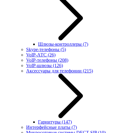
Шлюзы-контроллеры
(7)
Skype-телефоны
(5)
VoIP-АТС
(26)
VoIP-телефоны
(208)
VoIP-шлюзы
(126)
Аксессуары для телефонии
(215)
Гарнитуры
(147)
Интерфейсные платы
(7)
Микросотовые системы DECT SIP
(10)