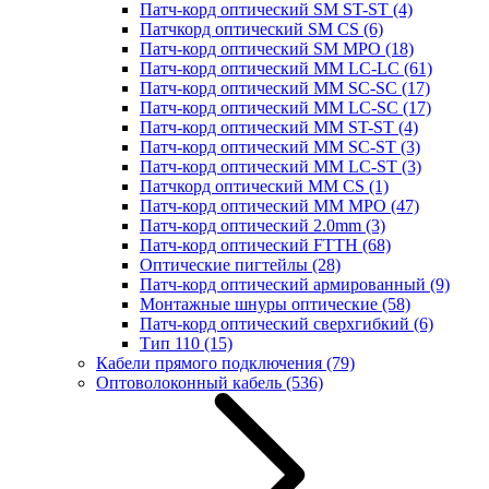
Патч-корд оптический SM ST-ST
(4)
Патчкорд оптический SM CS
(6)
Патч-корд оптический SM MPO
(18)
Патч-корд оптический MM LC-LC
(61)
Патч-корд оптический MM SC-SC
(17)
Патч-корд оптический MM LC-SC
(17)
Патч-корд оптический MM ST-ST
(4)
Патч-корд оптический MM SC-ST
(3)
Патч-корд оптический MM LC-ST
(3)
Патчкорд оптический MM CS
(1)
Патч-корд оптический MM MPO
(47)
Патч-корд оптический 2.0mm
(3)
Патч-корд оптический FTTH
(68)
Оптические пигтейлы
(28)
Патч-корд оптический армированный
(9)
Монтажные шнуры оптические
(58)
Патч-корд оптический сверхгибкий
(6)
Тип 110
(15)
Кабели прямого подключения
(79)
Оптоволоконный кабель
(536)