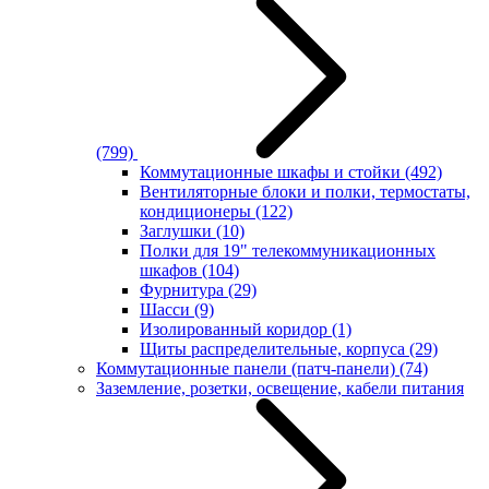
(799)
Коммутационные шкафы и стойки
(492)
Вентиляторные блоки и полки, термостаты,
кондиционеры
(122)
Заглушки
(10)
Полки для 19" телекоммуникационных
шкафов
(104)
Фурнитура
(29)
Шасси
(9)
Изолированный коридор
(1)
Щиты распределительные, корпуса
(29)
Коммутационные панели (патч-панели)
(74)
Заземление, розетки, освещение, кабели питания