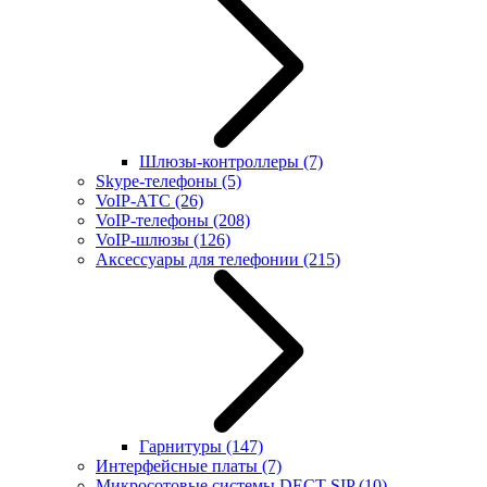
Шлюзы-контроллеры
(7)
Skype-телефоны
(5)
VoIP-АТС
(26)
VoIP-телефоны
(208)
VoIP-шлюзы
(126)
Аксессуары для телефонии
(215)
Гарнитуры
(147)
Интерфейсные платы
(7)
Микросотовые системы DECT SIP
(10)