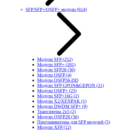
SFP/SFP+/QSFP+ модули
(614)
Модули SFP
(252)
Модули SFP+
(201)
Модули SFP28
(30)
Модули OSFP
(4)
Модули QSFP56-DD
Модули SFP GPON&GEPON
(21)
Модули QSFP+
(25)
Модули SFP+16G
(2)
Модули X2/XENPAK
(1)
Модули DWDM SFP+
(9)
Трансиверы 2x5
(2)
Модули QSFP28
(36)
Программаторы для SFP модулей
(5)
Модули XFP
(12)