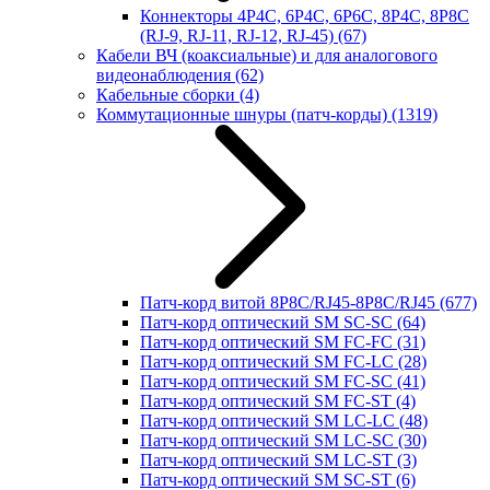
Коннекторы 4P4C, 6P4C, 6P6C, 8P4C, 8P8C
(RJ-9, RJ-11, RJ-12, RJ-45)
(67)
Кабели ВЧ (коаксиальные) и для аналогового
видеонаблюдения
(62)
Кабельные сборки
(4)
Коммутационные шнуры (патч-корды)
(1319)
Патч-корд витой 8P8C/RJ45-8P8C/RJ45
(677)
Патч-корд оптический SM SC-SC
(64)
Патч-корд оптический SM FC-FC
(31)
Патч-корд оптический SM FC-LC
(28)
Патч-корд оптический SM FC-SC
(41)
Патч-корд оптический SM FC-ST
(4)
Патч-корд оптический SM LC-LC
(48)
Патч-корд оптический SM LC-SC
(30)
Патч-корд оптический SM LC-ST
(3)
Патч-корд оптический SM SC-ST
(6)