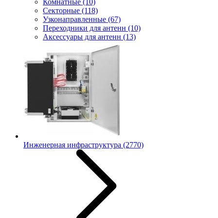
Комнатные
(10)
Секторные
(118)
Узконаправленные
(67)
Переходники для антенн
(10)
Аксессуары для антенн
(13)
Инженерная инфраструктура
(2770)