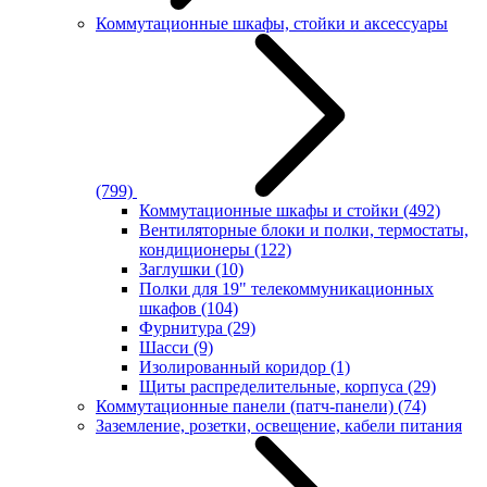
Коммутационные шкафы, стойки и аксессуары
(799)
Коммутационные шкафы и стойки
(492)
Вентиляторные блоки и полки, термостаты,
кондиционеры
(122)
Заглушки
(10)
Полки для 19" телекоммуникационных
шкафов
(104)
Фурнитура
(29)
Шасси
(9)
Изолированный коридор
(1)
Щиты распределительные, корпуса
(29)
Коммутационные панели (патч-панели)
(74)
Заземление, розетки, освещение, кабели питания