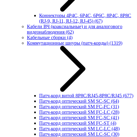
Коннекторы 4P4C, 6P4C, 6P6C, 8P4C, 8P8C
(RJ-9, RJ-11, RJ-12, RJ-45)
(67)
Кабели ВЧ (коаксиальные) и для аналогового
видеонаблюдения
(62)
Кабельные сборки
(4)
Коммутационные шнуры (патч-корды)
(1319)
Патч-корд витой 8P8C/RJ45-8P8C/RJ45
(677)
Патч-корд оптический SM SC-SC
(64)
Патч-корд оптический SM FC-FC
(31)
Патч-корд оптический SM FC-LC
(28)
Патч-корд оптический SM FC-SC
(41)
Патч-корд оптический SM FC-ST
(4)
Патч-корд оптический SM LC-LC
(48)
Патч-корд оптический SM LC-SC
(30)