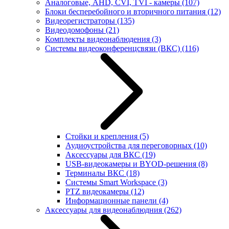
Аналоговые, AHD, CVI, TVI - камеры
(107)
Блоки бесперебойного и вторичного питания
(12)
Видеорегистраторы
(135)
Видеодомофоны
(21)
Комплекты видеонаблюдения
(3)
Системы видеоконференцсвязи (ВКС)
(116)
Стойки и крепления
(5)
Аудиоустройства для переговорных
(10)
Аксессуары для ВКС
(19)
USB-видеокамеры и BYOD-решения
(8)
Терминалы ВКС
(18)
Системы Smart Workspace
(3)
PTZ видеокамеры
(12)
Информационные панели
(4)
Аксессуары для видеонаблюдния
(262)