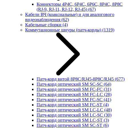
Коннекторы 4P4C, 6P4C, 6P6C, 8P4C, 8P8C
(RJ-9, RJ-11, RJ-12, RJ-45)
(67)
Кабели ВЧ (коаксиальные) и для аналогового
видеонаблюдения
(62)
Кабельные сборки
(4)
Коммутационные шнуры (патч-корды)
(1319)
Патч-корд витой 8P8C/RJ45-8P8C/RJ45
(677)
Патч-корд оптический SM SC-SC
(64)
Патч-корд оптический SM FC-FC
(31)
Патч-корд оптический SM FC-LC
(28)
Патч-корд оптический SM FC-SC
(41)
Патч-корд оптический SM FC-ST
(4)
Патч-корд оптический SM LC-LC
(48)
Патч-корд оптический SM LC-SC
(30)
Патч-корд оптический SM LC-ST
(3)
Патч-корд оптический SM SC-ST
(6)