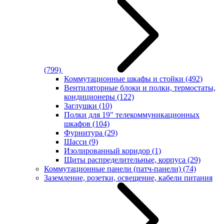
(799)
Коммутационные шкафы и стойки
(492)
Вентиляторные блоки и полки, термостаты,
кондиционеры
(122)
Заглушки
(10)
Полки для 19" телекоммуникационных
шкафов
(104)
Фурнитура
(29)
Шасси
(9)
Изолированный коридор
(1)
Щиты распределительные, корпуса
(29)
Коммутационные панели (патч-панели)
(74)
Заземление, розетки, освещение, кабели питания