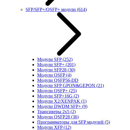
SFP/SFP+/QSFP+ модули
(614)
Модули SFP
(252)
Модули SFP+
(201)
Модули SFP28
(30)
Модули OSFP
(4)
Модули QSFP56-DD
Модули SFP GPON&GEPON
(21)
Модули QSFP+
(25)
Модули SFP+16G
(2)
Модули X2/XENPAK
(1)
Модули DWDM SFP+
(9)
Трансиверы 2x5
(2)
Модули QSFP28
(36)
Программаторы для SFP модулей
(5)
Модули XFP
(12)