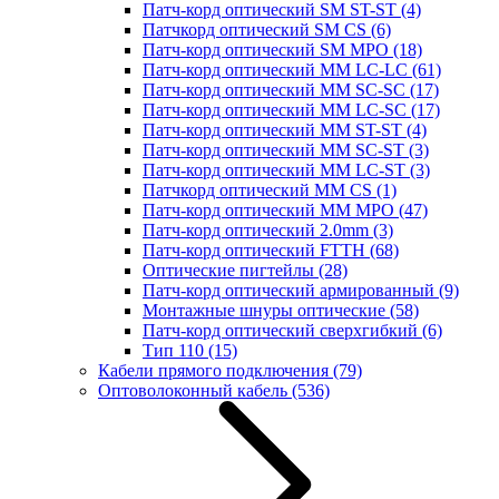
Патч-корд оптический SM ST-ST
(4)
Патчкорд оптический SM CS
(6)
Патч-корд оптический SM MPO
(18)
Патч-корд оптический MM LC-LC
(61)
Патч-корд оптический MM SC-SC
(17)
Патч-корд оптический MM LC-SC
(17)
Патч-корд оптический MM ST-ST
(4)
Патч-корд оптический MM SC-ST
(3)
Патч-корд оптический MM LC-ST
(3)
Патчкорд оптический MM CS
(1)
Патч-корд оптический MM MPO
(47)
Патч-корд оптический 2.0mm
(3)
Патч-корд оптический FTTH
(68)
Оптические пигтейлы
(28)
Патч-корд оптический армированный
(9)
Монтажные шнуры оптические
(58)
Патч-корд оптический сверхгибкий
(6)
Тип 110
(15)
Кабели прямого подключения
(79)
Оптоволоконный кабель
(536)