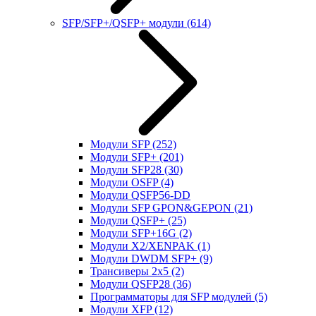
SFP/SFP+/QSFP+ модули
(614)
Модули SFP
(252)
Модули SFP+
(201)
Модули SFP28
(30)
Модули OSFP
(4)
Модули QSFP56-DD
Модули SFP GPON&GEPON
(21)
Модули QSFP+
(25)
Модули SFP+16G
(2)
Модули X2/XENPAK
(1)
Модули DWDM SFP+
(9)
Трансиверы 2x5
(2)
Модули QSFP28
(36)
Программаторы для SFP модулей
(5)
Модули XFP
(12)