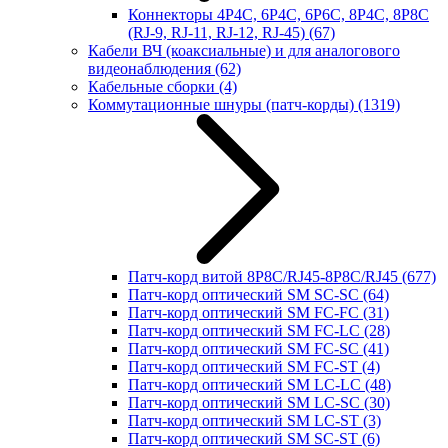
Коннекторы 4P4C, 6P4C, 6P6C, 8P4C, 8P8C
(RJ-9, RJ-11, RJ-12, RJ-45)
(67)
Кабели ВЧ (коаксиальные) и для аналогового
видеонаблюдения
(62)
Кабельные сборки
(4)
Коммутационные шнуры (патч-корды)
(1319)
Патч-корд витой 8P8C/RJ45-8P8C/RJ45
(677)
Патч-корд оптический SM SC-SC
(64)
Патч-корд оптический SM FC-FC
(31)
Патч-корд оптический SM FC-LC
(28)
Патч-корд оптический SM FC-SC
(41)
Патч-корд оптический SM FC-ST
(4)
Патч-корд оптический SM LC-LC
(48)
Патч-корд оптический SM LC-SC
(30)
Патч-корд оптический SM LC-ST
(3)
Патч-корд оптический SM SC-ST
(6)