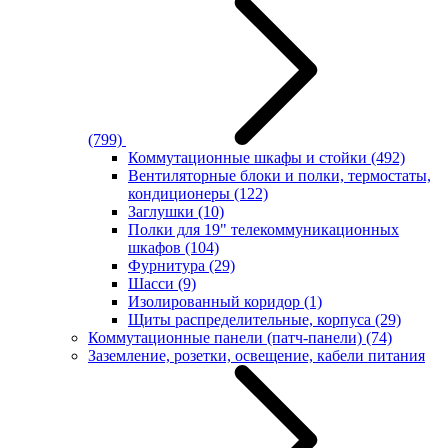
(799)
Коммутационные шкафы и стойки
(492)
Вентиляторные блоки и полки, термостаты,
кондиционеры
(122)
Заглушки
(10)
Полки для 19" телекоммуникационных
шкафов
(104)
Фурнитура
(29)
Шасси
(9)
Изолированный коридор
(1)
Щиты распределительные, корпуса
(29)
Коммутационные панели (патч-панели)
(74)
Заземление, розетки, освещение, кабели питания