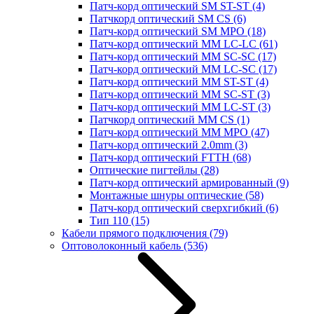
Патч-корд оптический SM ST-ST
(4)
Патчкорд оптический SM CS
(6)
Патч-корд оптический SM MPO
(18)
Патч-корд оптический MM LC-LC
(61)
Патч-корд оптический MM SC-SC
(17)
Патч-корд оптический MM LC-SC
(17)
Патч-корд оптический MM ST-ST
(4)
Патч-корд оптический MM SC-ST
(3)
Патч-корд оптический MM LC-ST
(3)
Патчкорд оптический MM CS
(1)
Патч-корд оптический MM MPO
(47)
Патч-корд оптический 2.0mm
(3)
Патч-корд оптический FTTH
(68)
Оптические пигтейлы
(28)
Патч-корд оптический армированный
(9)
Монтажные шнуры оптические
(58)
Патч-корд оптический сверхгибкий
(6)
Тип 110
(15)
Кабели прямого подключения
(79)
Оптоволоконный кабель
(536)