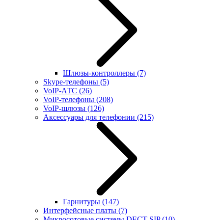
Шлюзы-контроллеры
(7)
Skype-телефоны
(5)
VoIP-АТС
(26)
VoIP-телефоны
(208)
VoIP-шлюзы
(126)
Аксессуары для телефонии
(215)
Гарнитуры
(147)
Интерфейсные платы
(7)
Микросотовые системы DECT SIP
(10)