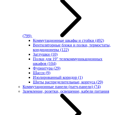
(799)
Коммутационные шкафы и стойки
(492)
Вентиляторные блоки и полки, термостаты,
кондиционеры
(122)
Заглушки
(10)
Полки для 19" телекоммуникационных
шкафов
(104)
Фурнитура
(29)
Шасси
(9)
Изолированный коридор
(1)
Щиты распределительные, корпуса
(29)
Коммутационные панели (патч-панели)
(74)
Заземление, розетки, освещение, кабели питания