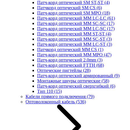
Патч-корд оптический SM ST-ST
(4)
Патчкорд оптический SM CS
(6)
Патч-корд оптический SM MPO
(18)
Патч-корд оптический MM LC-LC
(61)
Патч-корд оптический MM SC-SC
(17)
Патч-корд оптический MM LC-SC
(17)
Патч-корд оптический MM ST-ST
(4)
Патч-корд оптический MM SC-ST
(3)
Патч-корд оптический MM LC-ST
(3)
Патчкорд оптический MM CS
(1)
Патч-корд оптический MM MPO
(47)
Патч-корд оптический 2.0mm
(3)
Патч-корд оптический FTTH
(68)
Оптические пигтейлы
(28)
Патч-корд оптический армированный
(9)
Монтажные шнуры оптические
(58)
Патч-корд оптический сверхгибкий
(6)
Тип 110
(15)
Кабели прямого подключения
(79)
Оптоволоконный кабель
(536)