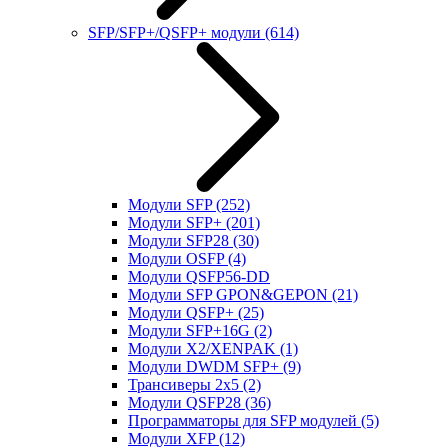
SFP/SFP+/QSFP+ модули
(614)
Модули SFP
(252)
Модули SFP+
(201)
Модули SFP28
(30)
Модули OSFP
(4)
Модули QSFP56-DD
Модули SFP GPON&GEPON
(21)
Модули QSFP+
(25)
Модули SFP+16G
(2)
Модули X2/XENPAK
(1)
Модули DWDM SFP+
(9)
Трансиверы 2x5
(2)
Модули QSFP28
(36)
Программаторы для SFP модулей
(5)
Модули XFP
(12)