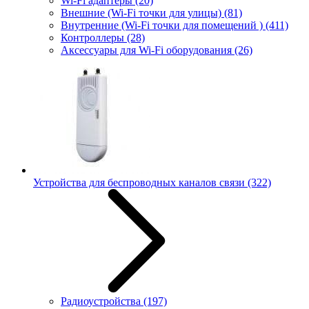
Wi-Fi адаптеры
(20)
Внешние (Wi-Fi точки для улицы)
(81)
Внутренние (Wi-Fi точки для помещений )
(411)
Контроллеры
(28)
Аксессуары для Wi-Fi оборудования
(26)
Устройства для беспроводных каналов связи
(322)
Радиоустройства
(197)