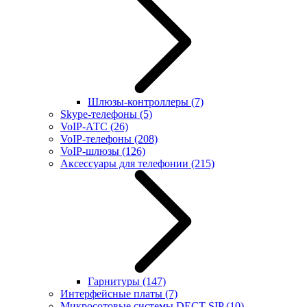
Шлюзы-контроллеры
(7)
Skype-телефоны
(5)
VoIP-АТС
(26)
VoIP-телефоны
(208)
VoIP-шлюзы
(126)
Аксессуары для телефонии
(215)
Гарнитуры
(147)
Интерфейсные платы
(7)
Микросотовые системы DECT SIP
(10)