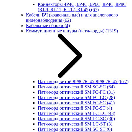
Коннекторы 4P4C, 6P4C, 6P6C, 8P4C, 8P8C
(RJ-9, RJ-11, RJ-12, RJ-45)
(67)
Кабели ВЧ (коаксиальные) и для аналогового
видеонаблюдения
(62)
Кабельные сборки
(4)
Коммутационные шнуры (патч-корды)
(1319)
Патч-корд витой 8P8C/RJ45-8P8C/RJ45
(677)
Патч-корд оптический SM SC-SC
(64)
Патч-корд оптический SM FC-FC
(31)
Патч-корд оптический SM FC-LC
(28)
Патч-корд оптический SM FC-SC
(41)
Патч-корд оптический SM FC-ST
(4)
Патч-корд оптический SM LC-LC
(48)
Патч-корд оптический SM LC-SC
(30)
Патч-корд оптический SM LC-ST
(3)
Патч-корд оптический SM SC-ST
(6)