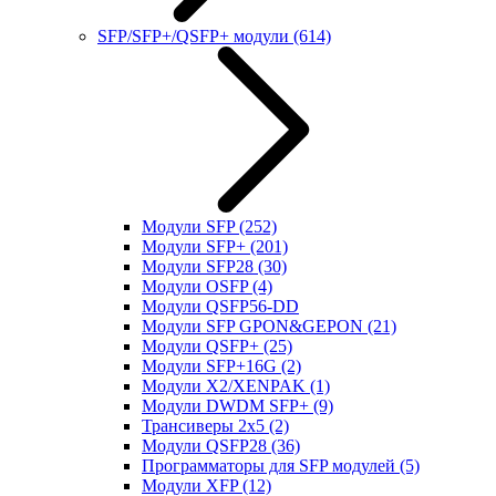
SFP/SFP+/QSFP+ модули
(614)
Модули SFP
(252)
Модули SFP+
(201)
Модули SFP28
(30)
Модули OSFP
(4)
Модули QSFP56-DD
Модули SFP GPON&GEPON
(21)
Модули QSFP+
(25)
Модули SFP+16G
(2)
Модули X2/XENPAK
(1)
Модули DWDM SFP+
(9)
Трансиверы 2x5
(2)
Модули QSFP28
(36)
Программаторы для SFP модулей
(5)
Модули XFP
(12)