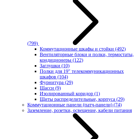
(799)
Коммутационные шкафы и стойки
(492)
Вентиляторные блоки и полки, термостаты,
кондиционеры
(122)
Заглушки
(10)
Полки для 19" телекоммуникационных
шкафов
(104)
Фурнитура
(29)
Шасси
(9)
Изолированный коридор
(1)
Щиты распределительные, корпуса
(29)
Коммутационные панели (патч-панели)
(74)
Заземление, розетки, освещение, кабели питания