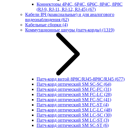
Коннекторы 4P4C, 6P4C, 6P6C, 8P4C, 8P8C
(RJ-9, RJ-11, RJ-12, RJ-45)
(67)
Кабели ВЧ (коаксиальные) и для аналогового
видеонаблюдения
(62)
Кабельные сборки
(4)
Коммутационные шнуры (патч-корды)
(1319)
Патч-корд витой 8P8C/RJ45-8P8C/RJ45
(677)
Патч-корд оптический SM SC-SC
(64)
Патч-корд оптический SM FC-FC
(31)
Патч-корд оптический SM FC-LC
(28)
Патч-корд оптический SM FC-SC
(41)
Патч-корд оптический SM FC-ST
(4)
Патч-корд оптический SM LC-LC
(48)
Патч-корд оптический SM LC-SC
(30)
Патч-корд оптический SM LC-ST
(3)
Патч-корд оптический SM SC-ST
(6)