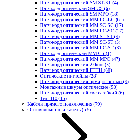
Патч-корд оптический SM ST-ST
(4)
Патчкорд оптический SM CS
(6)
Патч-корд оптический SM MPO
(18)
Патч-корд оптический MM LC-LC
(61)
Патч-корд оптический MM SC-SC
(17)
Патч-корд оптический MM LC-SC
(17)
Патч-корд оптический MM ST-ST
(4)
Патч-корд оптический MM SC-ST
(3)
Патч-корд оптический MM LC-ST
(3)
Патчкорд оптический MM CS
(1)
Патч-корд оптический MM MPO
(47)
Патч-корд оптический 2.0mm
(3)
Патч-корд оптический FTTH
(68)
Оптические пигтейлы
(28)
Патч-корд оптический армированный
(9)
Монтажные шнуры оптические
(58)
Патч-корд оптический сверхгибкий
(6)
Тип 110
(15)
Кабели прямого подключения
(79)
Оптоволоконный кабель
(536)