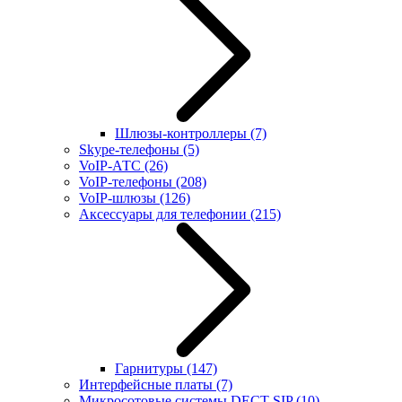
Шлюзы-контроллеры
(7)
Skype-телефоны
(5)
VoIP-АТС
(26)
VoIP-телефоны
(208)
VoIP-шлюзы
(126)
Аксессуары для телефонии
(215)
Гарнитуры
(147)
Интерфейсные платы
(7)
Микросотовые системы DECT SIP
(10)