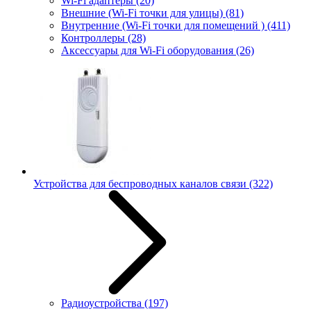
Wi-Fi адаптеры
(20)
Внешние (Wi-Fi точки для улицы)
(81)
Внутренние (Wi-Fi точки для помещений )
(411)
Контроллеры
(28)
Аксессуары для Wi-Fi оборудования
(26)
Устройства для беспроводных каналов связи
(322)
Радиоустройства
(197)