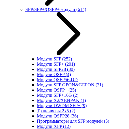
SFP/SFP+/QSFP+ модули
(614)
Модули SFP
(252)
Модули SFP+
(201)
Модули SFP28
(30)
Модули OSFP
(4)
Модули QSFP56-DD
Модули SFP GPON&GEPON
(21)
Модули QSFP+
(25)
Модули SFP+16G
(2)
Модули X2/XENPAK
(1)
Модули DWDM SFP+
(9)
Трансиверы 2x5
(2)
Модули QSFP28
(36)
Программаторы для SFP модулей
(5)
Модули XFP
(12)