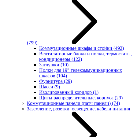
(799)
Коммутационные шкафы и стойки
(492)
Вентиляторные блоки и полки, термостаты,
кондиционеры
(122)
Заглушки
(10)
Полки для 19" телекоммуникационных
шкафов
(104)
Фурнитура
(29)
Шасси
(9)
Изолированный коридор
(1)
Щиты распределительные, корпуса
(29)
Коммутационные панели (патч-панели)
(74)
Заземление, розетки, освещение, кабели питания