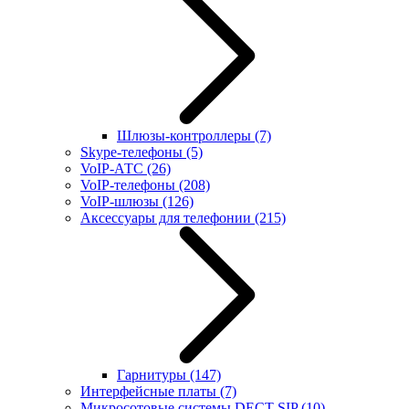
Шлюзы-контроллеры
(7)
Skype-телефоны
(5)
VoIP-АТС
(26)
VoIP-телефоны
(208)
VoIP-шлюзы
(126)
Аксессуары для телефонии
(215)
Гарнитуры
(147)
Интерфейсные платы
(7)
Микросотовые системы DECT SIP
(10)