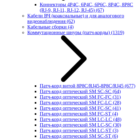
Коннекторы 4P4C, 6P4C, 6P6C, 8P4C, 8P8C
(RJ-9, RJ-11, RJ-12, RJ-45)
(67)
Кабели ВЧ (коаксиальные) и для аналогового
видеонаблюдения
(62)
Кабельные сборки
(4)
Коммутационные шнуры (патч-корды)
(1319)
Патч-корд витой 8P8C/RJ45-8P8C/RJ45
(677)
Патч-корд оптический SM SC-SC
(64)
Патч-корд оптический SM FC-FC
(31)
Патч-корд оптический SM FC-LC
(28)
Патч-корд оптический SM FC-SC
(41)
Патч-корд оптический SM FC-ST
(4)
Патч-корд оптический SM LC-LC
(48)
Патч-корд оптический SM LC-SC
(30)
Патч-корд оптический SM LC-ST
(3)
Патч-корд оптический SM SC-ST
(6)