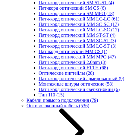
Патч-корд оптический SM ST-ST
(4)
Патчкорд оптический SM CS
(6)
Патч-корд оптический SM MPO
(18)
Патч-корд оптический MM LC-LC
(61)
Патч-корд оптический MM SC-SC
(17)
Патч-корд оптический MM LC-SC
(17)
Патч-корд оптический MM ST-ST
(4)
Патч-корд оптический MM SC-ST
(3)
Патч-корд оптический MM LC-ST
(3)
Патчкорд оптический MM CS
(1)
Патч-корд оптический MM MPO
(47)
Патч-корд оптический 2.0mm
(3)
Патч-корд оптический FTTH
(68)
Оптические пигтейлы
(28)
Патч-корд оптический армированный
(9)
Монтажные шнуры оптические
(58)
Патч-корд оптический сверхгибкий
(6)
Тип 110
(15)
Кабели прямого подключения
(79)
Оптоволоконный кабель
(536)