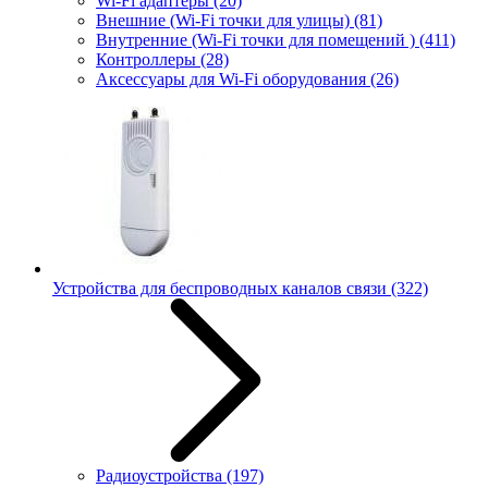
Wi-Fi адаптеры
(20)
Внешние (Wi-Fi точки для улицы)
(81)
Внутренние (Wi-Fi точки для помещений )
(411)
Контроллеры
(28)
Аксессуары для Wi-Fi оборудования
(26)
Устройства для беспроводных каналов связи
(322)
Радиоустройства
(197)