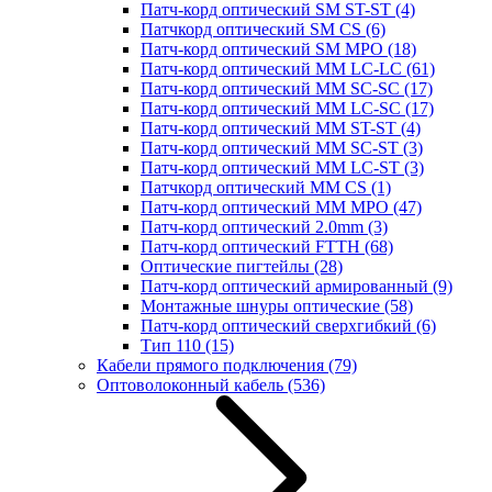
Патч-корд оптический SM ST-ST
(4)
Патчкорд оптический SM CS
(6)
Патч-корд оптический SM MPO
(18)
Патч-корд оптический MM LC-LC
(61)
Патч-корд оптический MM SC-SC
(17)
Патч-корд оптический MM LC-SC
(17)
Патч-корд оптический MM ST-ST
(4)
Патч-корд оптический MM SC-ST
(3)
Патч-корд оптический MM LC-ST
(3)
Патчкорд оптический MM CS
(1)
Патч-корд оптический MM MPO
(47)
Патч-корд оптический 2.0mm
(3)
Патч-корд оптический FTTH
(68)
Оптические пигтейлы
(28)
Патч-корд оптический армированный
(9)
Монтажные шнуры оптические
(58)
Патч-корд оптический сверхгибкий
(6)
Тип 110
(15)
Кабели прямого подключения
(79)
Оптоволоконный кабель
(536)