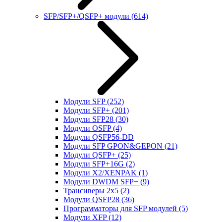
SFP/SFP+/QSFP+ модули
(614)
Модули SFP
(252)
Модули SFP+
(201)
Модули SFP28
(30)
Модули OSFP
(4)
Модули QSFP56-DD
Модули SFP GPON&GEPON
(21)
Модули QSFP+
(25)
Модули SFP+16G
(2)
Модули X2/XENPAK
(1)
Модули DWDM SFP+
(9)
Трансиверы 2x5
(2)
Модули QSFP28
(36)
Программаторы для SFP модулей
(5)
Модули XFP
(12)