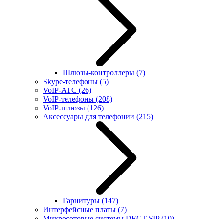
Шлюзы-контроллеры
(7)
Skype-телефоны
(5)
VoIP-АТС
(26)
VoIP-телефоны
(208)
VoIP-шлюзы
(126)
Аксессуары для телефонии
(215)
Гарнитуры
(147)
Интерфейсные платы
(7)
Микросотовые системы DECT SIP
(10)