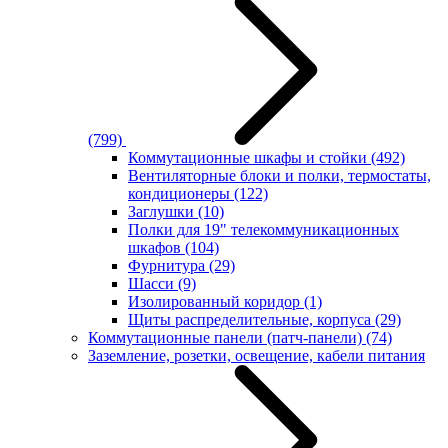
(799)
Коммутационные шкафы и стойки
(492)
Вентиляторные блоки и полки, термостаты,
кондиционеры
(122)
Заглушки
(10)
Полки для 19" телекоммуникационных
шкафов
(104)
Фурнитура
(29)
Шасси
(9)
Изолированный коридор
(1)
Щиты распределительные, корпуса
(29)
Коммутационные панели (патч-панели)
(74)
Заземление, розетки, освещение, кабели питания