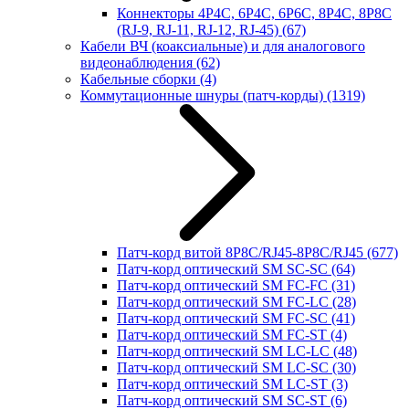
Коннекторы 4P4C, 6P4C, 6P6C, 8P4C, 8P8C
(RJ-9, RJ-11, RJ-12, RJ-45)
(67)
Кабели ВЧ (коаксиальные) и для аналогового
видеонаблюдения
(62)
Кабельные сборки
(4)
Коммутационные шнуры (патч-корды)
(1319)
Патч-корд витой 8P8C/RJ45-8P8C/RJ45
(677)
Патч-корд оптический SM SC-SC
(64)
Патч-корд оптический SM FC-FC
(31)
Патч-корд оптический SM FC-LC
(28)
Патч-корд оптический SM FC-SC
(41)
Патч-корд оптический SM FC-ST
(4)
Патч-корд оптический SM LC-LC
(48)
Патч-корд оптический SM LC-SC
(30)
Патч-корд оптический SM LC-ST
(3)
Патч-корд оптический SM SC-ST
(6)