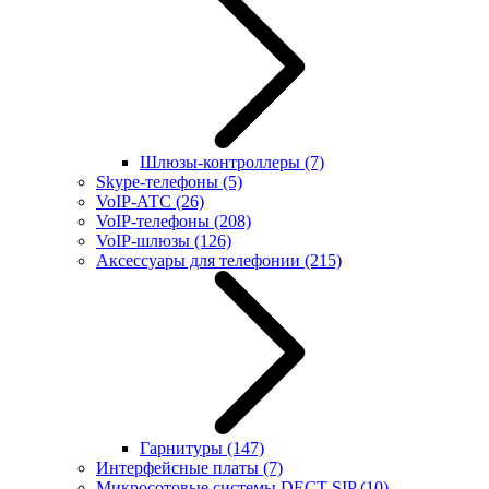
Шлюзы-контроллеры
(7)
Skype-телефоны
(5)
VoIP-АТС
(26)
VoIP-телефоны
(208)
VoIP-шлюзы
(126)
Аксессуары для телефонии
(215)
Гарнитуры
(147)
Интерфейсные платы
(7)
Микросотовые системы DECT SIP
(10)