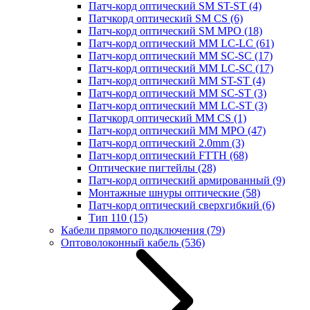
Патч-корд оптический SM ST-ST
(4)
Патчкорд оптический SM CS
(6)
Патч-корд оптический SM MPO
(18)
Патч-корд оптический MM LC-LC
(61)
Патч-корд оптический MM SC-SC
(17)
Патч-корд оптический MM LC-SC
(17)
Патч-корд оптический MM ST-ST
(4)
Патч-корд оптический MM SC-ST
(3)
Патч-корд оптический MM LC-ST
(3)
Патчкорд оптический MM CS
(1)
Патч-корд оптический MM MPO
(47)
Патч-корд оптический 2.0mm
(3)
Патч-корд оптический FTTH
(68)
Оптические пигтейлы
(28)
Патч-корд оптический армированный
(9)
Монтажные шнуры оптические
(58)
Патч-корд оптический сверхгибкий
(6)
Тип 110
(15)
Кабели прямого подключения
(79)
Оптоволоконный кабель
(536)