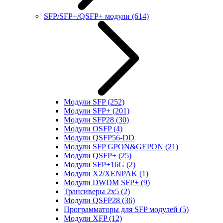
SFP/SFP+/QSFP+ модули
(614)
Модули SFP
(252)
Модули SFP+
(201)
Модули SFP28
(30)
Модули OSFP
(4)
Модули QSFP56-DD
Модули SFP GPON&GEPON
(21)
Модули QSFP+
(25)
Модули SFP+16G
(2)
Модули X2/XENPAK
(1)
Модули DWDM SFP+
(9)
Трансиверы 2x5
(2)
Модули QSFP28
(36)
Программаторы для SFP модулей
(5)
Модули XFP
(12)