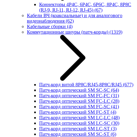
Коннекторы 4P4C, 6P4C, 6P6C, 8P4C, 8P8C
(RJ-9, RJ-11, RJ-12, RJ-45)
(67)
Кабели ВЧ (коаксиальные) и для аналогового
видеонаблюдения
(62)
Кабельные сборки
(4)
Коммутационные шнуры (патч-корды)
(1319)
Патч-корд витой 8P8C/RJ45-8P8C/RJ45
(677)
Патч-корд оптический SM SC-SC
(64)
Патч-корд оптический SM FC-FC
(31)
Патч-корд оптический SM FC-LC
(28)
Патч-корд оптический SM FC-SC
(41)
Патч-корд оптический SM FC-ST
(4)
Патч-корд оптический SM LC-LC
(48)
Патч-корд оптический SM LC-SC
(30)
Патч-корд оптический SM LC-ST
(3)
Патч-корд оптический SM SC-ST
(6)