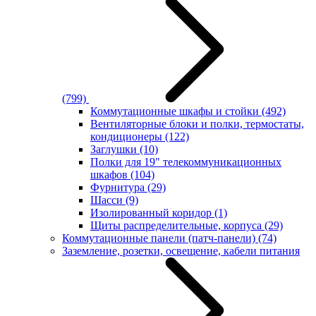
(799)
Коммутационные шкафы и стойки
(492)
Вентиляторные блоки и полки, термостаты,
кондиционеры
(122)
Заглушки
(10)
Полки для 19" телекоммуникационных
шкафов
(104)
Фурнитура
(29)
Шасси
(9)
Изолированный коридор
(1)
Щиты распределительные, корпуса
(29)
Коммутационные панели (патч-панели)
(74)
Заземление, розетки, освещение, кабели питания