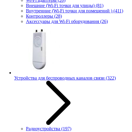
Wi-Fi адаптеры
(20)
Внешние (Wi-Fi точки для улицы)
(81)
Внутренние (Wi-Fi точки для помещений )
(411)
Контроллеры
(28)
Аксессуары для Wi-Fi оборудования
(26)
Устройства для беспроводных каналов связи
(322)
Радиоустройства
(197)