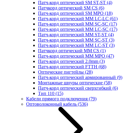
Патч-корд оптический SM ST-ST
(4)
Патчкорд оптический SM CS
(6)
Патч-корд оптический SM MPO
(18)
Патч-корд оптический MM LC-LC
(61)
Патч-корд оптический MM SC-SC
(17)
Патч-корд оптический MM LC-SC
(17)
Патч-корд оптический MM ST-ST
(4)
Патч-корд оптический MM SC-ST
(3)
Патч-корд оптический MM LC-ST
(3)
Патчкорд оптический MM CS
(1)
Патч-корд оптический MM MPO
(47)
Патч-корд оптический 2.0mm
(3)
Патч-корд оптический FTTH
(68)
Оптические пигтейлы
(28)
Патч-корд оптический армированный
(9)
Монтажные шнуры оптические
(58)
Патч-корд оптический сверхгибкий
(6)
Тип 110
(15)
Кабели прямого подключения
(79)
Оптоволоконный кабель
(536)