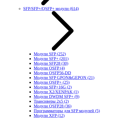
SFP/SFP+/QSFP+ модули
(614)
Модули SFP
(252)
Модули SFP+
(201)
Модули SFP28
(30)
Модули OSFP
(4)
Модули QSFP56-DD
Модули SFP GPON&GEPON
(21)
Модули QSFP+
(25)
Модули SFP+16G
(2)
Модули X2/XENPAK
(1)
Модули DWDM SFP+
(9)
Трансиверы 2x5
(2)
Модули QSFP28
(36)
Программаторы для SFP модулей
(5)
Модули XFP
(12)