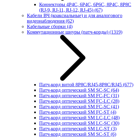
Коннекторы 4P4C, 6P4C, 6P6C, 8P4C, 8P8C
(RJ-9, RJ-11, RJ-12, RJ-45)
(67)
Кабели ВЧ (коаксиальные) и для аналогового
видеонаблюдения
(62)
Кабельные сборки
(4)
Коммутационные шнуры (патч-корды)
(1319)
Патч-корд витой 8P8C/RJ45-8P8C/RJ45
(677)
Патч-корд оптический SM SC-SC
(64)
Патч-корд оптический SM FC-FC
(31)
Патч-корд оптический SM FC-LC
(28)
Патч-корд оптический SM FC-SC
(41)
Патч-корд оптический SM FC-ST
(4)
Патч-корд оптический SM LC-LC
(48)
Патч-корд оптический SM LC-SC
(30)
Патч-корд оптический SM LC-ST
(3)
Патч-корд оптический SM SC-ST
(6)