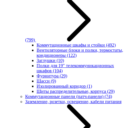
(799)
Коммутационные шкафы и стойки
(492)
Вентиляторные блоки и полки, термостаты,
кондиционеры
(122)
Заглушки
(10)
Полки для 19" телекоммуникационных
шкафов
(104)
Фурнитура
(29)
Шасси
(9)
Изолированный коридор
(1)
Щиты распределительные, корпуса
(29)
Коммутационные панели (патч-панели)
(74)
Заземление, розетки, освещение, кабели питания