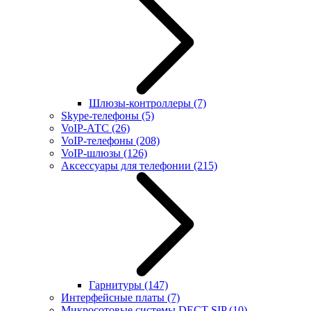
Шлюзы-контроллеры
(7)
Skype-телефоны
(5)
VoIP-АТС
(26)
VoIP-телефоны
(208)
VoIP-шлюзы
(126)
Аксессуары для телефонии
(215)
Гарнитуры
(147)
Интерфейсные платы
(7)
Микросотовые системы DECT SIP
(10)