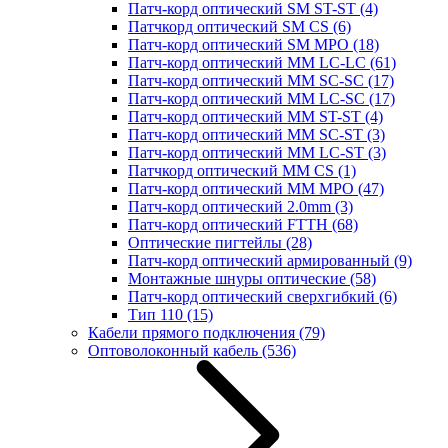
Патч-корд оптический SM ST-ST
(4)
Патчкорд оптический SM CS
(6)
Патч-корд оптический SM MPO
(18)
Патч-корд оптический MM LC-LC
(61)
Патч-корд оптический MM SC-SC
(17)
Патч-корд оптический MM LC-SC
(17)
Патч-корд оптический MM ST-ST
(4)
Патч-корд оптический MM SC-ST
(3)
Патч-корд оптический MM LC-ST
(3)
Патчкорд оптический MM CS
(1)
Патч-корд оптический MM MPO
(47)
Патч-корд оптический 2.0mm
(3)
Патч-корд оптический FTTH
(68)
Оптические пигтейлы
(28)
Патч-корд оптический армированный
(9)
Монтажные шнуры оптические
(58)
Патч-корд оптический сверхгибкий
(6)
Тип 110
(15)
Кабели прямого подключения
(79)
Оптоволоконный кабель
(536)