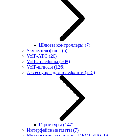
Шлюзы-контроллеры
(7)
Skype-телефоны
(5)
VoIP-АТС
(26)
VoIP-телефоны
(208)
VoIP-шлюзы
(126)
Аксессуары для телефонии
(215)
Гарнитуры
(147)
Интерфейсные платы
(7)
Микросотовые системы DECT SIP
(10)