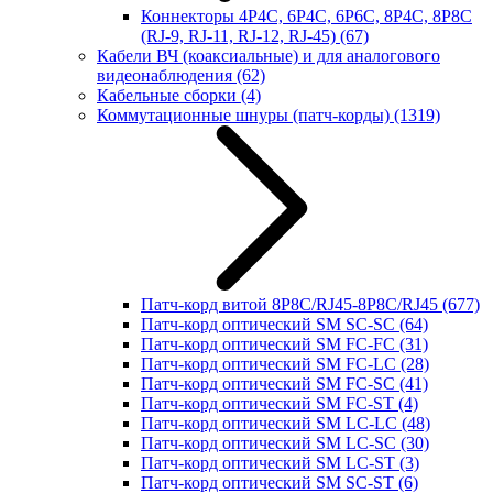
Коннекторы 4P4C, 6P4C, 6P6C, 8P4C, 8P8C
(RJ-9, RJ-11, RJ-12, RJ-45)
(67)
Кабели ВЧ (коаксиальные) и для аналогового
видеонаблюдения
(62)
Кабельные сборки
(4)
Коммутационные шнуры (патч-корды)
(1319)
Патч-корд витой 8P8C/RJ45-8P8C/RJ45
(677)
Патч-корд оптический SM SC-SC
(64)
Патч-корд оптический SM FC-FC
(31)
Патч-корд оптический SM FC-LC
(28)
Патч-корд оптический SM FC-SC
(41)
Патч-корд оптический SM FC-ST
(4)
Патч-корд оптический SM LC-LC
(48)
Патч-корд оптический SM LC-SC
(30)
Патч-корд оптический SM LC-ST
(3)
Патч-корд оптический SM SC-ST
(6)