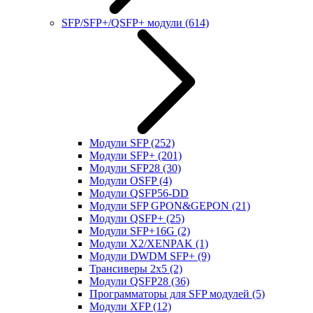
SFP/SFP+/QSFP+ модули
(614)
Модули SFP
(252)
Модули SFP+
(201)
Модули SFP28
(30)
Модули OSFP
(4)
Модули QSFP56-DD
Модули SFP GPON&GEPON
(21)
Модули QSFP+
(25)
Модули SFP+16G
(2)
Модули X2/XENPAK
(1)
Модули DWDM SFP+
(9)
Трансиверы 2x5
(2)
Модули QSFP28
(36)
Программаторы для SFP модулей
(5)
Модули XFP
(12)