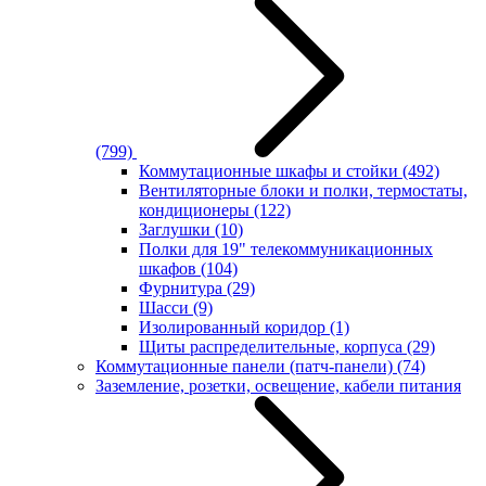
(799)
Коммутационные шкафы и стойки
(492)
Вентиляторные блоки и полки, термостаты,
кондиционеры
(122)
Заглушки
(10)
Полки для 19" телекоммуникационных
шкафов
(104)
Фурнитура
(29)
Шасси
(9)
Изолированный коридор
(1)
Щиты распределительные, корпуса
(29)
Коммутационные панели (патч-панели)
(74)
Заземление, розетки, освещение, кабели питания