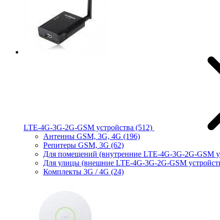
LTE-4G-3G-2G-GSM устройства
(512)
Антенны GSM, 3G, 4G
(196)
Репитеры GSM, 3G
(62)
Для помещений (внутренние LTE-4G-3G-2G-GSM у
Для улицы (внешние LTE-4G-3G-2G-GSM устройст
Комплекты 3G / 4G
(24)