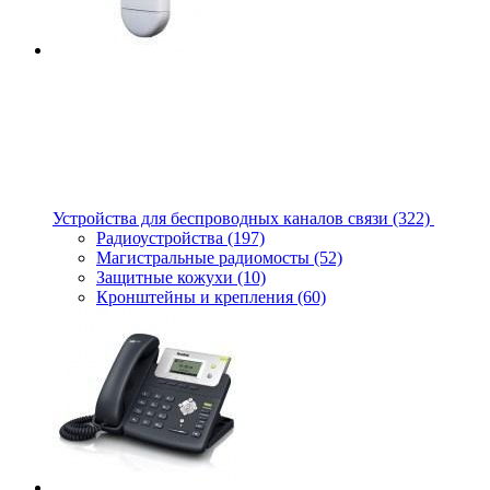
Устройства для беспроводных каналов связи
(322)
Радиоустройства
(197)
Магистральные радиомосты
(52)
Защитные кожухи
(10)
Кронштейны и крепления
(60)