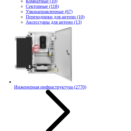
Комнатные
(10)
Секторные
(118)
Узконаправленные
(67)
Переходники для антенн
(10)
Аксессуары для антенн
(13)
Инженерная инфраструктура
(2770)