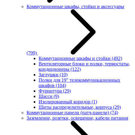
Коммутационные шкафы, стойки и аксессуары
(799)
Коммутационные шкафы и стойки
(492)
Вентиляторные блоки и полки, термостаты,
кондиционеры
(122)
Заглушки
(10)
Полки для 19" телекоммуникационных
шкафов
(104)
Фурнитура
(29)
Шасси
(9)
Изолированный коридор
(1)
Щиты распределительные, корпуса
(29)
Коммутационные панели (патч-панели)
(74)
Заземление, розетки, освещение, кабели питания