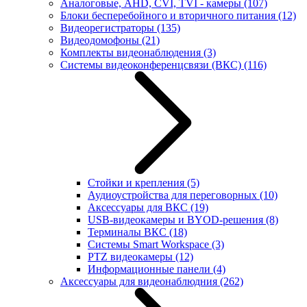
Аналоговые, AHD, CVI, TVI - камеры
(107)
Блоки бесперебойного и вторичного питания
(12)
Видеорегистраторы
(135)
Видеодомофоны
(21)
Комплекты видеонаблюдения
(3)
Системы видеоконференцсвязи (ВКС)
(116)
Стойки и крепления
(5)
Аудиоустройства для переговорных
(10)
Аксессуары для ВКС
(19)
USB-видеокамеры и BYOD-решения
(8)
Терминалы ВКС
(18)
Системы Smart Workspace
(3)
PTZ видеокамеры
(12)
Информационные панели
(4)
Аксессуары для видеонаблюдния
(262)