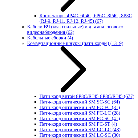
Коннекторы 4P4C, 6P4C, 6P6C, 8P4C, 8P8C
(RJ-9, RJ-11, RJ-12, RJ-45)
(67)
Кабели ВЧ (коаксиальные) и для аналогового
видеонаблюдения
(62)
Кабельные сборки
(4)
Коммутационные шнуры (патч-корды)
(1319)
Патч-корд витой 8P8C/RJ45-8P8C/RJ45
(677)
Патч-корд оптический SM SC-SC
(64)
Патч-корд оптический SM FC-FC
(31)
Патч-корд оптический SM FC-LC
(28)
Патч-корд оптический SM FC-SC
(41)
Патч-корд оптический SM FC-ST
(4)
Патч-корд оптический SM LC-LC
(48)
Патч-корд оптический SM LC-SC
(30)