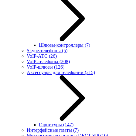
Шлюзы-контроллеры
(7)
Skype-телефоны
(5)
VoIP-АТС
(26)
VoIP-телефоны
(208)
VoIP-шлюзы
(126)
Аксессуары для телефонии
(215)
Гарнитуры
(147)
Интерфейсные платы
(7)
Микросотовые системы DECT SIP
(10)