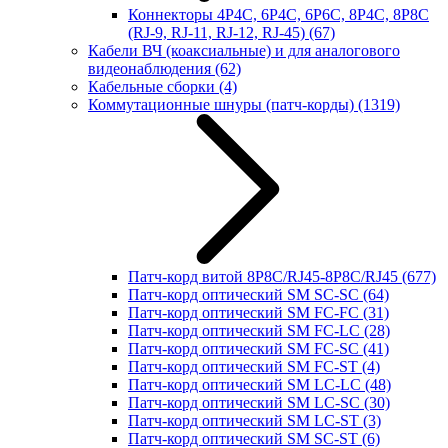
Коннекторы 4P4C, 6P4C, 6P6C, 8P4C, 8P8C
(RJ-9, RJ-11, RJ-12, RJ-45)
(67)
Кабели ВЧ (коаксиальные) и для аналогового
видеонаблюдения
(62)
Кабельные сборки
(4)
Коммутационные шнуры (патч-корды)
(1319)
Патч-корд витой 8P8C/RJ45-8P8C/RJ45
(677)
Патч-корд оптический SM SC-SC
(64)
Патч-корд оптический SM FC-FC
(31)
Патч-корд оптический SM FC-LC
(28)
Патч-корд оптический SM FC-SC
(41)
Патч-корд оптический SM FC-ST
(4)
Патч-корд оптический SM LC-LC
(48)
Патч-корд оптический SM LC-SC
(30)
Патч-корд оптический SM LC-ST
(3)
Патч-корд оптический SM SC-ST
(6)