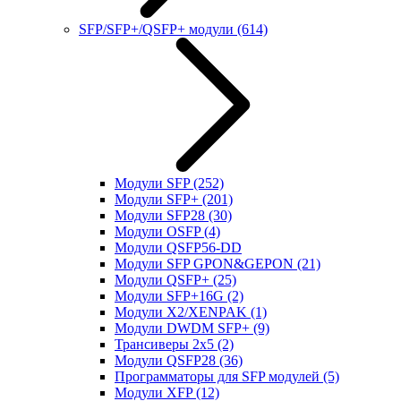
SFP/SFP+/QSFP+ модули
(614)
Модули SFP
(252)
Модули SFP+
(201)
Модули SFP28
(30)
Модули OSFP
(4)
Модули QSFP56-DD
Модули SFP GPON&GEPON
(21)
Модули QSFP+
(25)
Модули SFP+16G
(2)
Модули X2/XENPAK
(1)
Модули DWDM SFP+
(9)
Трансиверы 2x5
(2)
Модули QSFP28
(36)
Программаторы для SFP модулей
(5)
Модули XFP
(12)