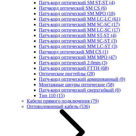
Патч-корд оптический SM ST-ST
(4)
Патчкорд оптический SM CS
(6)
Патч-корд оптический SM MPO
(18)
Патч-корд оптический MM LC-LC
(61)
Патч-корд оптический MM SC-SC
(17)
Патч-корд оптический MM LC-SC
(17)
Патч-корд оптический MM ST-ST
(4)
Патч-корд оптический MM SC-ST
(3)
Патч-корд оптический MM LC-ST
(3)
Патчкорд оптический MM CS
(1)
Патч-корд оптический MM MPO
(47)
Патч-корд оптический 2.0mm
(3)
Патч-корд оптический FTTH
(68)
Оптические пигтейлы
(28)
Патч-корд оптический армированный
(9)
Монтажные шнуры оптические
(58)
Патч-корд оптический сверхгибкий
(6)
Тип 110
(15)
Кабели прямого подключения
(79)
Оптоволоконный кабель
(536)