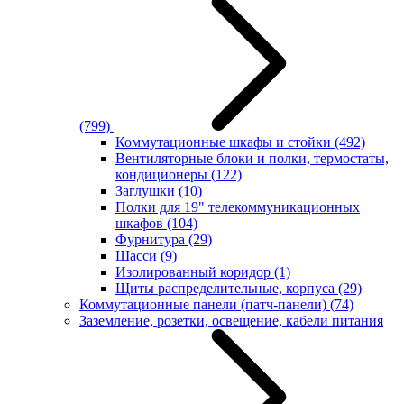
(799)
Коммутационные шкафы и стойки
(492)
Вентиляторные блоки и полки, термостаты,
кондиционеры
(122)
Заглушки
(10)
Полки для 19" телекоммуникационных
шкафов
(104)
Фурнитура
(29)
Шасси
(9)
Изолированный коридор
(1)
Щиты распределительные, корпуса
(29)
Коммутационные панели (патч-панели)
(74)
Заземление, розетки, освещение, кабели питания