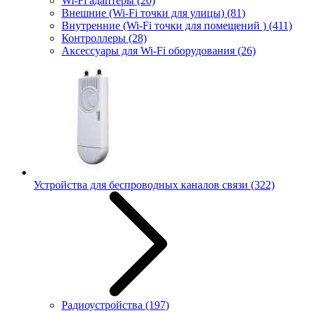
Wi-Fi адаптеры
(20)
Внешние (Wi-Fi точки для улицы)
(81)
Внутренние (Wi-Fi точки для помещений )
(411)
Контроллеры
(28)
Аксессуары для Wi-Fi оборудования
(26)
Устройства для беспроводных каналов связи
(322)
Радиоустройства
(197)