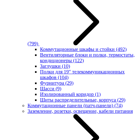
(799)
Коммутационные шкафы и стойки
(492)
Вентиляторные блоки и полки, термостаты,
кондиционеры
(122)
Заглушки
(10)
Полки для 19" телекоммуникационных
шкафов
(104)
Фурнитура
(29)
Шасси
(9)
Изолированный коридор
(1)
Щиты распределительные, корпуса
(29)
Коммутационные панели (патч-панели)
(74)
Заземление, розетки, освещение, кабели питания