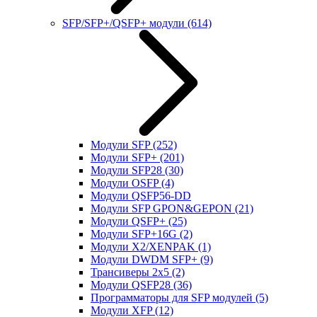
SFP/SFP+/QSFP+ модули
(614)
Модули SFP
(252)
Модули SFP+
(201)
Модули SFP28
(30)
Модули OSFP
(4)
Модули QSFP56-DD
Модули SFP GPON&GEPON
(21)
Модули QSFP+
(25)
Модули SFP+16G
(2)
Модули X2/XENPAK
(1)
Модули DWDM SFP+
(9)
Трансиверы 2x5
(2)
Модули QSFP28
(36)
Программаторы для SFP модулей
(5)
Модули XFP
(12)