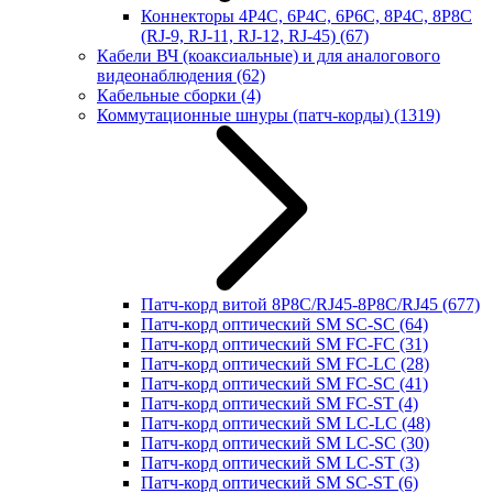
Коннекторы 4P4C, 6P4C, 6P6C, 8P4C, 8P8C
(RJ-9, RJ-11, RJ-12, RJ-45)
(67)
Кабели ВЧ (коаксиальные) и для аналогового
видеонаблюдения
(62)
Кабельные сборки
(4)
Коммутационные шнуры (патч-корды)
(1319)
Патч-корд витой 8P8C/RJ45-8P8C/RJ45
(677)
Патч-корд оптический SM SC-SC
(64)
Патч-корд оптический SM FC-FC
(31)
Патч-корд оптический SM FC-LC
(28)
Патч-корд оптический SM FC-SC
(41)
Патч-корд оптический SM FC-ST
(4)
Патч-корд оптический SM LC-LC
(48)
Патч-корд оптический SM LC-SC
(30)
Патч-корд оптический SM LC-ST
(3)
Патч-корд оптический SM SC-ST
(6)