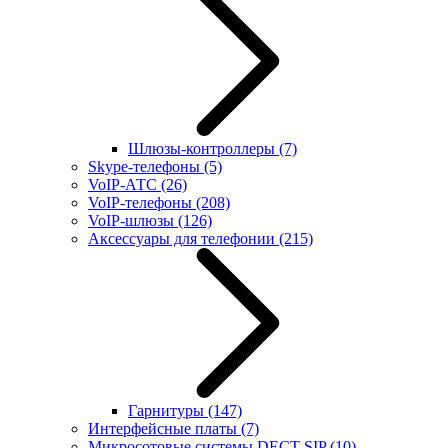
Шлюзы-контроллеры
(7)
Skype-телефоны
(5)
VoIP-АТС
(26)
VoIP-телефоны
(208)
VoIP-шлюзы
(126)
Аксессуары для телефонии
(215)
Гарнитуры
(147)
Интерфейсные платы
(7)
Микросотовые системы DECT SIP
(10)