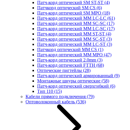
Патч-корд оптический SM ST-ST
(4)
Патчкорд оптический SM CS
(6)
Патч-корд оптический SM MPO
(18)
Патч-корд оптический MM LC-LC
(61)
Патч-корд оптический MM SC-SC
(17)
Патч-корд оптический MM LC-SC
(17)
Патч-корд оптический MM ST-ST
(4)
Патч-корд оптический MM SC-ST
(3)
Патч-корд оптический MM LC-ST
(3)
Патчкорд оптический MM CS
(1)
Патч-корд оптический MM MPO
(47)
Патч-корд оптический 2.0mm
(3)
Патч-корд оптический FTTH
(68)
Оптические пигтейлы
(28)
Патч-корд оптический армированный
(9)
Монтажные шнуры оптические
(58)
Патч-корд оптический сверхгибкий
(6)
Тип 110
(15)
Кабели прямого подключения
(79)
Оптоволоконный кабель
(536)