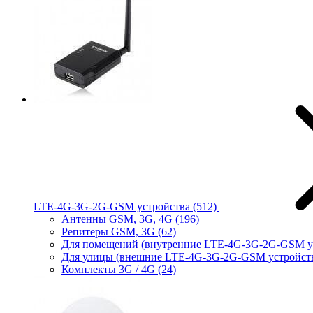
LTE-4G-3G-2G-GSM устройства
(512)
Антенны GSM, 3G, 4G
(196)
Репитеры GSM, 3G
(62)
Для помещений (внутренние LTE-4G-3G-2G-GSM у
Для улицы (внешние LTE-4G-3G-2G-GSM устройст
Комплекты 3G / 4G
(24)