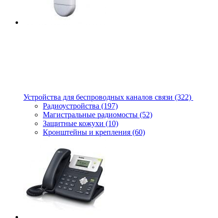
Устройства для беспроводных каналов связи
(322)
Радиоустройства
(197)
Магистральные радиомосты
(52)
Защитные кожухи
(10)
Кронштейны и крепления
(60)