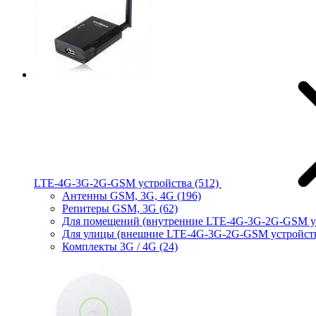
LTE-4G-3G-2G-GSM устройства
(512)
Антенны GSM, 3G, 4G
(196)
Репитеры GSM, 3G
(62)
Для помещений (внутренние LTE-4G-3G-2G-GSM у
Для улицы (внешние LTE-4G-3G-2G-GSM устройст
Комплекты 3G / 4G
(24)