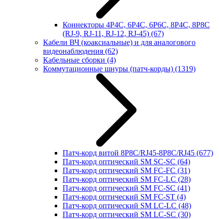
Коннекторы 4P4C, 6P4C, 6P6C, 8P4C, 8P8C
(RJ-9, RJ-11, RJ-12, RJ-45)
(67)
Кабели ВЧ (коаксиальные) и для аналогового
видеонаблюдения
(62)
Кабельные сборки
(4)
Коммутационные шнуры (патч-корды)
(1319)
Патч-корд витой 8P8C/RJ45-8P8C/RJ45
(677)
Патч-корд оптический SM SC-SC
(64)
Патч-корд оптический SM FC-FC
(31)
Патч-корд оптический SM FC-LC
(28)
Патч-корд оптический SM FC-SC
(41)
Патч-корд оптический SM FC-ST
(4)
Патч-корд оптический SM LC-LC
(48)
Патч-корд оптический SM LC-SC
(30)