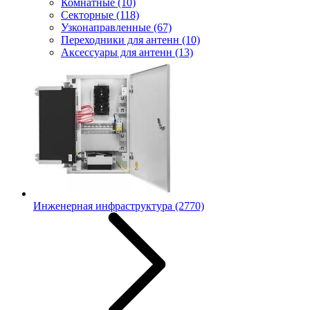
Комнатные
(10)
Секторные
(118)
Узконаправленные
(67)
Переходники для антенн
(10)
Аксессуары для антенн
(13)
Инженерная инфраструктура
(2770)