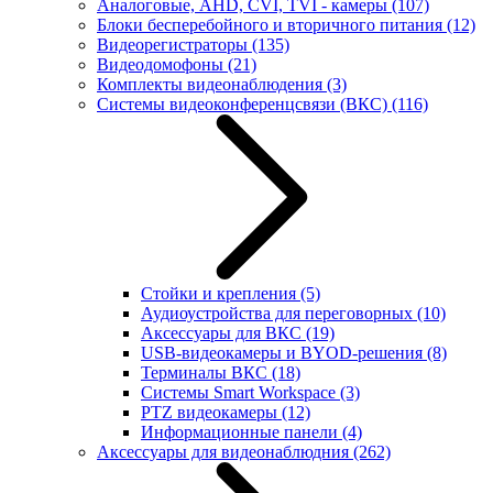
Аналоговые, AHD, CVI, TVI - камеры
(107)
Блоки бесперебойного и вторичного питания
(12)
Видеорегистраторы
(135)
Видеодомофоны
(21)
Комплекты видеонаблюдения
(3)
Системы видеоконференцсвязи (ВКС)
(116)
Стойки и крепления
(5)
Аудиоустройства для переговорных
(10)
Аксессуары для ВКС
(19)
USB-видеокамеры и BYOD-решения
(8)
Терминалы ВКС
(18)
Системы Smart Workspace
(3)
PTZ видеокамеры
(12)
Информационные панели
(4)
Аксессуары для видеонаблюдния
(262)