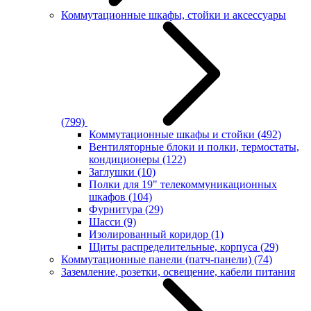
Коммутационные шкафы, стойки и аксессуары
(799)
Коммутационные шкафы и стойки
(492)
Вентиляторные блоки и полки, термостаты,
кондиционеры
(122)
Заглушки
(10)
Полки для 19" телекоммуникационных
шкафов
(104)
Фурнитура
(29)
Шасси
(9)
Изолированный коридор
(1)
Щиты распределительные, корпуса
(29)
Коммутационные панели (патч-панели)
(74)
Заземление, розетки, освещение, кабели питания