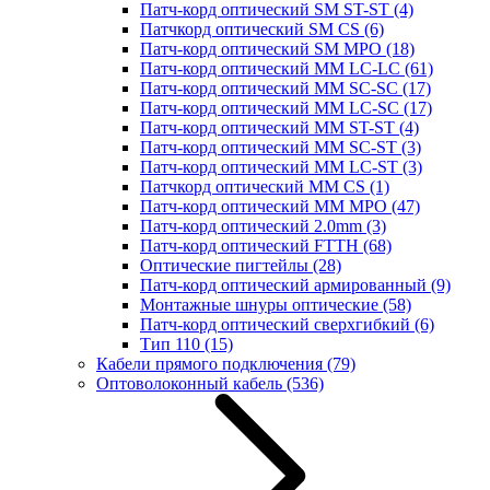
Патч-корд оптический SM ST-ST
(4)
Патчкорд оптический SM CS
(6)
Патч-корд оптический SM MPO
(18)
Патч-корд оптический MM LC-LC
(61)
Патч-корд оптический MM SC-SC
(17)
Патч-корд оптический MM LC-SC
(17)
Патч-корд оптический MM ST-ST
(4)
Патч-корд оптический MM SC-ST
(3)
Патч-корд оптический MM LC-ST
(3)
Патчкорд оптический MM CS
(1)
Патч-корд оптический MM MPO
(47)
Патч-корд оптический 2.0mm
(3)
Патч-корд оптический FTTH
(68)
Оптические пигтейлы
(28)
Патч-корд оптический армированный
(9)
Монтажные шнуры оптические
(58)
Патч-корд оптический сверхгибкий
(6)
Тип 110
(15)
Кабели прямого подключения
(79)
Оптоволоконный кабель
(536)