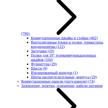
(799)
Коммутационные шкафы и стойки
(492)
Вентиляторные блоки и полки, термостаты,
кондиционеры
(122)
Заглушки
(10)
Полки для 19" телекоммуникационных
шкафов
(104)
Фурнитура
(29)
Шасси
(9)
Изолированный коридор
(1)
Щиты распределительные, корпуса
(29)
Коммутационные панели (патч-панели)
(74)
Заземление, розетки, освещение, кабели питания