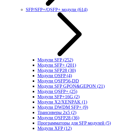
SFP/SFP+/QSFP+ модули
(614)
Модули SFP
(252)
Модули SFP+
(201)
Модули SFP28
(30)
Модули OSFP
(4)
Модули QSFP56-DD
Модули SFP GPON&GEPON
(21)
Модули QSFP+
(25)
Модули SFP+16G
(2)
Модули X2/XENPAK
(1)
Модули DWDM SFP+
(9)
Трансиверы 2x5
(2)
Модули QSFP28
(36)
Программаторы для SFP модулей
(5)
Модули XFP
(12)