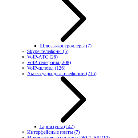
Шлюзы-контроллеры
(7)
Skype-телефоны
(5)
VoIP-АТС
(26)
VoIP-телефоны
(208)
VoIP-шлюзы
(126)
Аксессуары для телефонии
(215)
Гарнитуры
(147)
Интерфейсные платы
(7)
Микросотовые системы DECT SIP
(10)