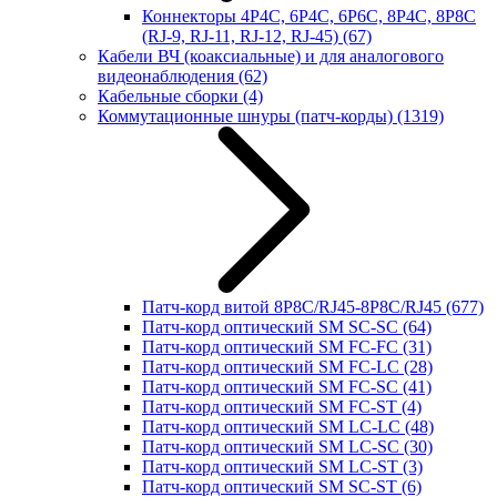
Коннекторы 4P4C, 6P4C, 6P6C, 8P4C, 8P8C
(RJ-9, RJ-11, RJ-12, RJ-45)
(67)
Кабели ВЧ (коаксиальные) и для аналогового
видеонаблюдения
(62)
Кабельные сборки
(4)
Коммутационные шнуры (патч-корды)
(1319)
Патч-корд витой 8P8C/RJ45-8P8C/RJ45
(677)
Патч-корд оптический SM SC-SC
(64)
Патч-корд оптический SM FC-FC
(31)
Патч-корд оптический SM FC-LC
(28)
Патч-корд оптический SM FC-SC
(41)
Патч-корд оптический SM FC-ST
(4)
Патч-корд оптический SM LC-LC
(48)
Патч-корд оптический SM LC-SC
(30)
Патч-корд оптический SM LC-ST
(3)
Патч-корд оптический SM SC-ST
(6)