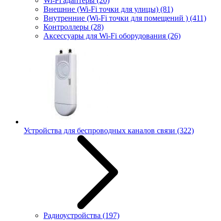
Wi-Fi адаптеры
(20)
Внешние (Wi-Fi точки для улицы)
(81)
Внутренние (Wi-Fi точки для помещений )
(411)
Контроллеры
(28)
Аксессуары для Wi-Fi оборудования
(26)
Устройства для беспроводных каналов связи
(322)
Радиоустройства
(197)